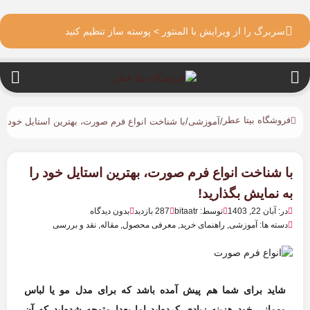
سربرگ را از ویرایش با المنتور > پوسته ساز تنظیم کنید
فروشگاه بیتا عطر
/
آموزشی
/
با شناخت انواع فرم صورت، بهترین استایل خود را 
با شناخت انواع فرم صورت، بهترین استایل خود را
به نمایش بگذارید!
در: آبان 22, 1403
توسط: bitaatr
287 بازدید
بدون دیدگاه
دسته ها: آموزشی, راهنمای خرید, معرفی محصول, مقاله, نقد و بررسی
شاید برای شما هم پیش آمده باشد که برای مدل مو یا لباس
مهمانی خود هزینه زیادی کرده‌اید اما بعدا متوجه شده‌اید که آن