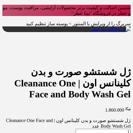
تضمین اصالت و کیفیت برتر محصولات آرایشی، مراقبت پوست، مو
و عطر در فروشگاه "بیتا عطر"
سربرگ را از ویرایش با المنتور > پوسته ساز تنظیم کنید
ژل شستشو صورت و بدن
کلینانس اون | Cleanance One
Face and Body Wash Gel
1.860.000
ژل شستشو صورت و بدن کلینانس اون | Cleanance One Face and
Body Wash Gel عدد