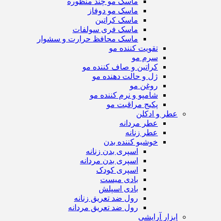
ماسک مو چند منظوره
ماسک مو دوفاز
ماسک کراتین
ماسک فری سولفات
ماسک محافظ حرارت و سشوار
تقویت کننده مو
سرم مو
کراتین و صاف کننده مو
ژل و حالت دهنده مو
روغن مو
شامپو و نرم کننده مو
پکیج مراقبت مو
عطر و ادکلن
عطر مردانه
عطر زنانه
خوشبو کننده بدن
اسپری بدن زنانه
اسپری بدن مردانه
اسپری کودک
بادی میست
بادی اسپلش
رول ضد تعریق زنانه
رول ضد تعریق مردانه
ابزار آرایشی