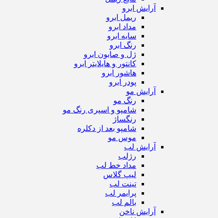
آرایش ابرو
ریمل ابرو
مداد ابرو
سایه ابرو
رنگ ابرو
ژل و صابون ابرو
کانتور و هایلایتر ابرو
هاشور ابرو
پودر ابرو
آرایش مو
رنگ مو
شامپو و اسپری رنگ مو
رنگساژ
شامپو بعد از دکلره
موس مو
آرایش لب
رژ‌لب
مداد خط لب
لیپ گلاس
تینت لب
پرایمر لب
بالم لب
آرایش ناخن