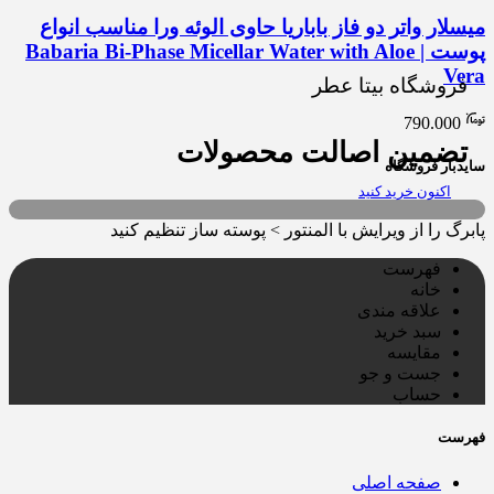
میسلار واتر دو فاز باباریا حاوی الوئه‌ ورا مناسب انواع
پوست | Babaria Bi-Phase Micellar Water with Aloe
Vera
فروشگاه بیتا عطر
790.000
تضمین اصالت محصولات
سایدبار فروشگاه
اکنون خرید کنید
پابرگ را از ویرایش با المنتور > پوسته ساز تنظیم کنید
فهرست
خانه
علاقه مندی
سبد خرید
مقایسه
جست و جو
حساب
فهرست
صفحه اصلی