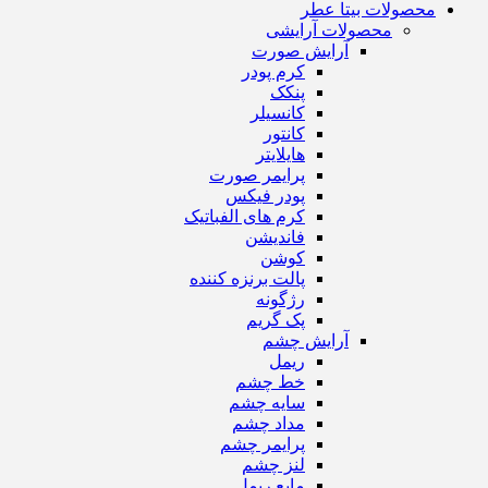
محصولات بیتا عطر
محصولات آرایشی
آرایش صورت
کرم پودر
پنکک
کانسیلر
کانتور
هایلایتر
پرایمر صورت
پودر فیکس
کرم های الفباتیک
فاندیشن
کوشن
پالت برنزه کننده
رژگونه
پک گریم
آرایش چشم
ریمل
خط چشم
سایه چشم
مداد چشم
پرایمر چشم
لنز چشم
مایع ریمل