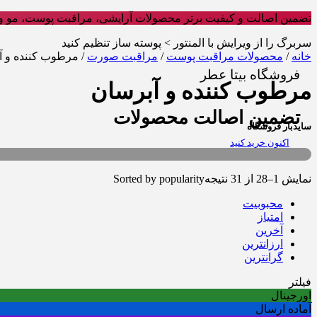
تضمین اصالت و کیفیت برتر محصولات آرایشی، مراقبت پوست، مو و 
سربرگ را از ویرایش با المنتور > پوسته ساز تنظیم کنید
خانه
/
محصولات مراقبت پوست
/
مراقبت صورت
/ مرطوب کننده و آ
فروشگاه بیتا عطر
مرطوب کننده و آبرسان
تضمین اصالت محصولات
سایدبار فروشگاه
اکنون خرید کنید
نمایش 1–28 از 31 نتیجه
Sorted by popularity
محبوبیت
امتیاز
آخرین
ارزانترین
گرانترین
فیلتر
اورجینال
آماده ارسال