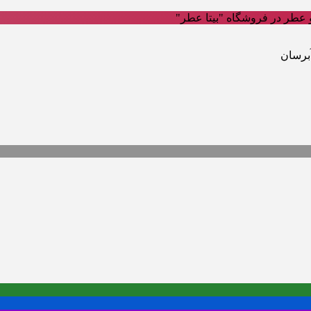
عطر در فروشگاه "بیتا عطر"
برسان