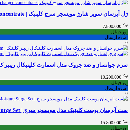
ژل آبرسان سوپر شارژ مویسچر سرج کلینیک | Clinique Moisture surge hydrating supercharged concentrate
7.800.000
اورجینال
آماده ارسال
0
سرم جوانساز و ضد چروک مدل اسمارت کلینیکال ریپیر کلینیک | rt Clinical Repair Wrinkle Correcting Serum
10.200.000
اورجینال
آماده ارسال
0
ست آبرسان پوست کلینیک مدل مویسچر سرج | Moisture Surge Set
15.800.000
اورجینال