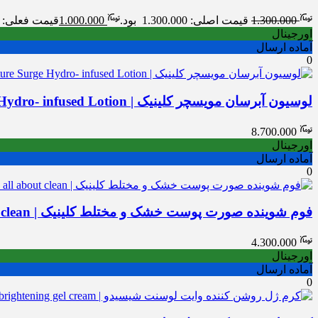
1.300.000
قیمت اصلی: 1.300.000 بود.
1.000.000
قیمت فعلی: 1.000.000 .
اورجینال
آماده ارسال
0
لوسیون آبرسان مویسچر کلینیک | Clinique Moisture Surge Hydro- infused Lotion
8.700.000
اورجینال
آماده ارسال
0
فوم شوینده صورت پوست خشک و مختلط کلینیک | Clinique all about clean
4.300.000
اورجینال
آماده ارسال
0