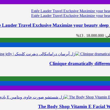
E
18.0 .
13%