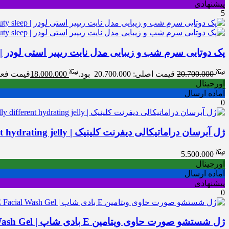
پیشنهادی
5
پک دوتایی سرم شب و زیبایی مدل نایت ریپیر استی لودر | stée Lauder Travel Exclusive Maximize your beauty sleep
20.700.000
قیمت اصلی: 20.700.000 بود.
18.000.000
قیمت فعلی: 00.000
اورجینال
آماده ارسال
0
ژل آبرسان دراماتیکالی دیفرنت کلینیک | Clinique dramatically different hydrating jelly
5.500.000
اورجینال
آماده ارسال
پیشنهادی
0
ژل شستشو صورت حاوی ویتامین E بادی شاپ | The Body Shop Vitamin E Facial Wash Gel