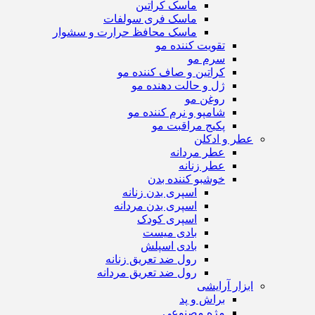
ماسک کراتین
ماسک فری سولفات
ماسک محافظ حرارت و سشوار
تقویت کننده مو
سرم مو
کراتین و صاف کننده مو
ژل و حالت دهنده مو
روغن مو
شامپو و نرم کننده مو
پکیج مراقبت مو
عطر و ادکلن
عطر مردانه
عطر زنانه
خوشبو کننده بدن
اسپری بدن زنانه
اسپری بدن مردانه
اسپری کودک
بادی میست
بادی اسپلش
رول ضد تعریق زنانه
رول ضد تعریق مردانه
ابزار آرایشی
براش و پد
مژه مصنوعی