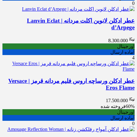
0
عطر ادکلن لانوین اکلت مردانه | Lanvin Eclat
d’Arpege
8.300.000
اورجینال
آماده ارسال
4
عطر ادکلن ورساچه اروس فلیم مردانه قرمز | Versace
Eros Flame
17.500.000
60%
فروخته شده
اورجینال
آماده ارسال
0