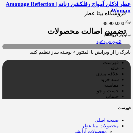
عطر ادکلن آمواج رفلکشن زنانه | Amouage Reflection
Woman
فروشگاه بیتا عطر
48.900.000
تضمین اصالت محصولات
سایدبار فروشگاه
اکنون خرید کنید
پابرگ را از ویرایش با المنتور > پوسته ساز تنظیم کنید
فهرست
خانه
علاقه مندی
سبد خرید
مقایسه
جست و جو
حساب
فهرست
صفحه اصلی
محصولات بیتا عطر
محصولات آرایشی