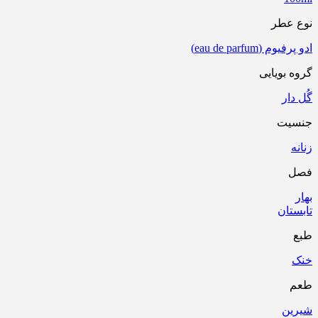
نوع عطر
ادو پرفیوم (eau de parfum)
گروه بویایی
گُل دار
جنسیت
زنانه
فصل
بهار
تابستان
طبع
خنک
طعم
شیرین