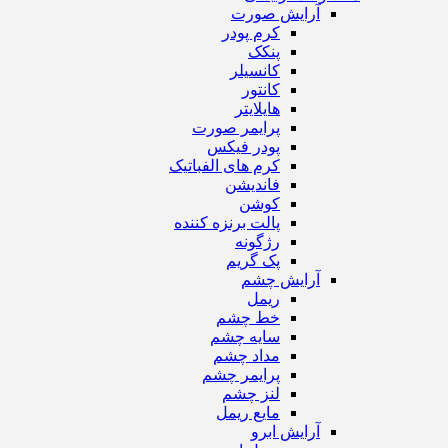
آرایش صورت
کرم پودر
پنکک
کانسیلر
کانتور
هایلایتر
پرایمر صورت
پودر فیکس
کرم های الفباتیک
فاندیشن
کوشن
پالت برنزه کننده
رژگونه
پک گریم
آرایش چشم
ریمل
خط چشم
سایه چشم
مداد چشم
پرایمر چشم
لنز چشم
مایع ریمل
آرایش ابرو