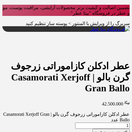
تضمین اصالت و کیفیت برتر محصولات آرایشی، مراقبت پوست، مو
و عطر در فروشگاه "بیتا عطر"
سربرگ را از ویرایش با المنتور > پوسته ساز تنظیم کنید
عطر ادکلن کازاموراتی زرجوف
گرن بالو | Casamorati Xerjoff
Gran Ballo
42.500.000
عطر ادکلن کازاموراتی زرجوف گرن بالو | Casamorati Xerjoff Gran
Ballo عدد
افزودن به سبد خرید