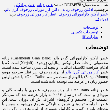
شناسه محصول:
DEJ24578
دسته:
عطر زنانه
,
عطر و ادکلن
برچسب:
ادکلن زرجوف زنانه
,
ادکلن کازاموراتی زرجوف گرن بالو
,
عطر ادکلن کازاموراتی زرجوف
,
عطر کازاموراتی زرجوف
برند:
زرجوف
توضیحات
توضیحات تکمیلی
نظرات (0)
توضیحات
عطر ادکلن کازاموراتی گرن بالو (Casamorati Gran Ballo) زنانه
محصولی از خانه عطر لوکس ایتالیایی زرجوف (Xerjoff) است که با
ادغام ظرافت کلاسیک ایتالیایی و پیچیدگی مدرن ساخته شده است.
عطر
کازاموراتی گرن بالو
از برند زرجوف زیر نظر سرجیو مومو
(Sergio Momo) با الهام از سنت مراسم «Gran Ballo» یا جشن اولین
حضور زنان در عرصه مد، توسعه داده شده است.
عطر زنانه Gran Ballo از برند زرجوف، عطری با رایحه گلی و
میوه‌ای و است که در سال ۲۰۱۳ به بازار عرضه شد که نمایانگر
عظمت قرن هجدهم و گروه‌های اشرافی‌اش آن دوران است. این
عطر با رایحه توت‌های قرمز و نارنگی شروع می‌شود و سپس با
نت‌های پایه‌ای کهربا و کارامل تصویری از لباس‌های باروک را در