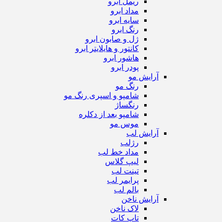
ریمل ابرو
مداد ابرو
سایه ابرو
رنگ ابرو
ژل و صابون ابرو
کانتور و هایلایتر ابرو
هاشور ابرو
پودر ابرو
آرایش مو
رنگ مو
شامپو و اسپری رنگ مو
رنگساژ
شامپو بعد از دکلره
موس مو
آرایش لب
رژ‌لب
مداد خط لب
لیپ گلاس
تینت لب
پرایمر لب
بالم لب
آرایش ناخن
لاک ناخن
تاپ‌ کات