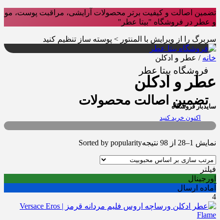
تضمین اصالت و کیفیت برتر محصولات آرایشی، مراقبت پوست، مو
و عطر در فروشگاه "بیتا عطر"
سربرگ را از ویرایش با المنتور > پوسته ساز تنظیم کنید
خانه
/ عطر و ادکلن
فروشگاه بیتا عطر
عطر و ادکلن
تضمین اصالت محصولات
سایدبار فروشگاه
اکنون خرید کنید
نمایش 1–28 از 98 نتیجه
Sorted by popularity
فیلتر
اورجینال
آماده ارسال
4