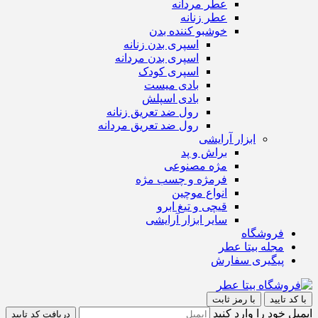
عطر مردانه
عطر زنانه
خوشبو کننده بدن
اسپری بدن زنانه
اسپری بدن مردانه
اسپری کودک
بادی میست
بادی اسپلش
رول ضد تعریق زنانه
رول ضد تعریق مردانه
ابزار آرایشی
براش و پد
مژه مصنوعی
فرمژه و چسب مژه
انواع موچین
قیچی و تیغ ابرو
سایر ابزار آرایشی
فروشگاه
مجله بیتا عطر
پیگیری سفارش
با کد تایید
با رمز ثابت
ایمیل خود را وارد کنید
دریافت کد تایید