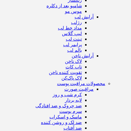
رنگساژ
شامپو بعد از دکلره
موس مو
آرایش لب
رژ‌لب
مداد خط لب
لیپ گلاس
تینت لب
پرایمر لب
بالم لب
آرایش ناخن
لاک ناخن
تاپ‌ کات
تقویت کننده ناخن
لاک پاک‌کن
محصولات مراقبت پوست
مراقبت صورت
کرم شب و روز
لایه بردار
ضد چروک و ضد افتادگی
سرم پوست
ماسک و اسکراب
ضد لک و روشن کننده
ضد آفتاب