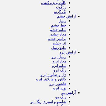
پالت برنزه کننده
رژگونه
پک گریم
آرایش چشم
ریمل
خط چشم
سایه چشم
مداد چشم
پرایمر چشم
لنز چشم
مایع ریمل
آرایش ابرو
ریمل ابرو
مداد ابرو
سایه ابرو
رنگ ابرو
ژل و صابون ابرو
کانتور و هایلایتر ابرو
هاشور ابرو
پودر ابرو
آرایش مو
رنگ مو
شامپو و اسپری رنگ مو