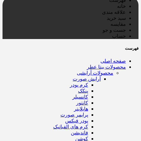
فهرست
خانه
علاقه مندی
سبد خرید
مقایسه
جست و جو
حساب
فهرست
صفحه اصلی
محصولات بیتا عطر
محصولات آرایشی
آرایش صورت
کرم پودر
پنکک
کانسیلر
کانتور
هایلایتر
پرایمر صورت
پودر فیکس
کرم های الفباتیک
فاندیشن
کوشن