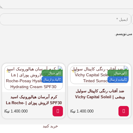
می‌نویسم.
0
0
اورجینال
اورجینال
آماده ارسال
آماده ارسال
فروشگاه بیتا
عطر
ضد آفتاب رنگی کاپیتال سولیل
تضمین
ویشی | Vichy Capital Soleil
کرم آبرسان هیالورونیک اسید
اصالت
Tinted Sunscreen
SPF30 لاروش پوزای | La Roche-
محصولات
Posay Hyaluronic Acid
1.400.000
1.400.000
Hydrating Cream SPF30
اکنون
خرید کنید