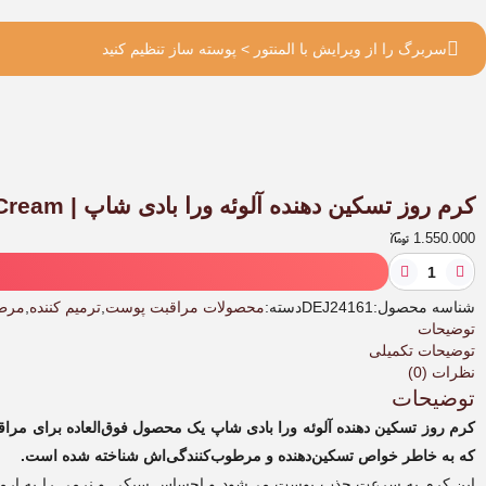
سربرگ را از ویرایش با المنتور > پوسته ساز تنظیم کنید
کرم روز تسکین دهنده آلوئه ورا بادی شاپ | The Body Shop Vitamin E Night Cream
1.550.000
کرم
روز
تسکین
شناسه محصول:
DEJ24161
دسته:
محصولات مراقبت پوست
,
ترمیم کننده
,
مرطو
دهنده
توضیحات
آلوئه
توضیحات تکمیلی
ورا
نظرات (0)
بادی
توضیحات
شاپ
کرم روز تسکین دهنده آلوئه ورا بادی شاپ یک محصول فوق‌العاده برای مرا
|
که به خاطر خواص تسکین‌دهنده و مرطوب‌کنندگی‌اش شناخته شده است.
The
Body
این کرم به سرعت جذب پوست می‌شود و احساس سبکی و نرمی را به ارمغان م