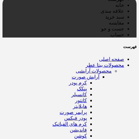
خانه
علاقه مندی
سبد خرید
مقایسه
جست و جو
حساب
فهرست
صفحه اصلی
محصولات بیتا عطر
محصولات آرایشی
آرایش صورت
کرم پودر
پنکک
کانسیلر
کانتور
هایلایتر
پرایمر صورت
پودر فیکس
کرم های الفباتیک
فاندیشن
کوشن