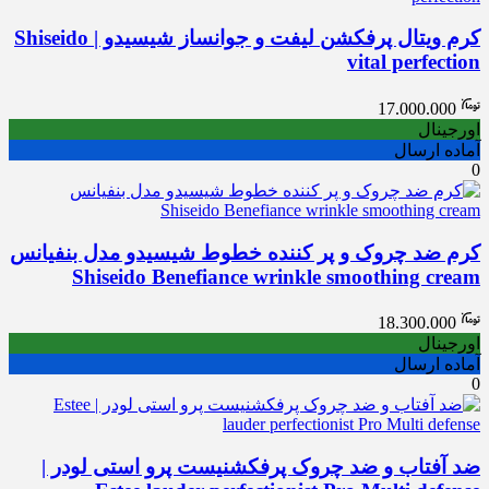
کرم ویتال پرفکشن لیفت و جوانساز شیسیدو | Shiseido
vital perfection
17.000.000
اورجینال
آماده ارسال
0
کرم ضد چروک و پر کننده خطوط شیسیدو مدل بنفیانس
Shiseido Benefiance wrinkle smoothing cream
18.300.000
اورجینال
آماده ارسال
0
ضد آفتاب و ضد چروک پرفکشنیست پرو استی لودر |