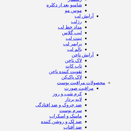
شامپو بعد از دکلره
موس مو
آرایش لب
رژ‌لب
مداد خط لب
لیپ گلاس
تینت لب
پرایمر لب
بالم لب
آرایش ناخن
لاک ناخن
تاپ‌ کات
تقویت کننده ناخن
لاک پاک‌کن
محصولات مراقبت پوست
مراقبت صورت
کرم شب و روز
لایه بردار
ضد چروک و ضد افتادگی
سرم پوست
ماسک و اسکراب
ضد لک و روشن کننده
ضد آفتاب