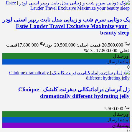
پک دوتایی سرم شب و زیبایی مدل نایت ریپیر استی لودر
| Estée Lauder Travel Exclusive Maximize your
beauty sleep
20.500.000
قیمت اصلی: 20.500.000 بود.
17.800.000
قیمت
فعلی: 17.800.000 .
13%
اورجینال
آماده ارسال
0
ژل آبرسان دراماتیکالی دیفرنت کلینیک | Clinique
dramatically different hydrating jelly
5.500.000
اورجینال
آماده ارسال
پیشنهادی
0