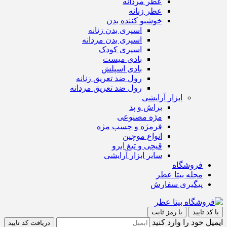
عطر مردانه
عطر زنانه
خوشبو کننده بدن
اسپری بدن زنانه
اسپری بدن مردانه
اسپری کودک
بادی میست
بادی اسپلش
رول ضد تعریق زنانه
رول ضد تعریق مردانه
ابزار آرایشی
براش و پد
مژه مصنوعی
فرمژه و چسب مژه
انواع موچین
قیچی و تیغ ابرو
سایر ابزار آرایشی
فروشگاه
مجله بیتا عطر
پیگیری سفارش
با کد تایید
با رمز ثابت
ایمیل خود را وارد کنید
دریافت کد تایید