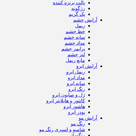
پالت برنزه کننده
رژگونه
پک گریم
آرایش چشم
ریمل
خط چشم
سایه چشم
مداد چشم
پرایمر چشم
لنز چشم
مایع ریمل
آرایش ابرو
ریمل ابرو
مداد ابرو
سایه ابرو
رنگ ابرو
ژل و صابون ابرو
کانتور و هایلایتر ابرو
هاشور ابرو
پودر ابرو
آرایش مو
رنگ مو
شامپو و اسپری رنگ مو
رنگساژ