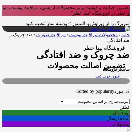
تضمین اصالت و کیفیت برتر محصولات آرایشی، مراقبت پوست، مو
و عطر در فروشگاه "بیتا عطر"
سربرگ را از ویرایش با المنتور > پوسته ساز تنظیم کنید
خانه
/
محصولات مراقبت پوست
/
مراقبت صورت
/ ضد چروک و
ضد افتادگی
فروشگاه بیتا عطر
ضد چروک و ضد افتادگی
تضمین اصالت محصولات
سایدبار فروشگاه
اکنون خرید کنید
12 مورد
Sorted by popularity
فیلتر
اورجینال
آماده ارسال
پیشنهادی
5