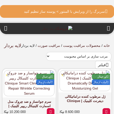
سربرگ را از ویرایش با المنتور > پوسته ساز تنظیم کنید
لایه بردار
خانه
/
محصولات مراقبت پوست
/
مراقبت صورت
/ لایه بردار
فیلتر
0
0
اورجینال
اورجینال
آماده ارسال
آماده ارسال
ژل مرطوب کننده دراماتیکالی
دیفرنت کلینیک | Clinique
سرم جوانساز و ضد چروک مدل
Dramatically Different
اسمارت کلینیکال ریپیر کلینیک |
Moisturizing Gel
Clinique Smart Clinical Repair
10.200.000
8.600.000