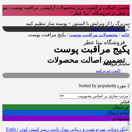
تضمین اصالت و کیفیت برتر محصولات آرایشی، مراقبت پوست، مو
و عطر در فروشگاه "بیتا عطر"
سربرگ را از ویرایش با المنتور > پوسته ساز تنظیم کنید
خانه
/
محصولات مراقبت پوست
/ پکیج مراقبت پوست
فروشگاه بیتا عطر
پکیج مراقبت پوست
تضمین اصالت محصولات
سایدبار فروشگاه
اکنون خرید کنید
2 مورد
Sorted by popularity
فیلتر
اورجینال
آماده ارسال
پیشنهادی
5