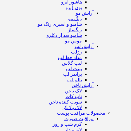
هاشور ابرو
پودر ابرو
آرایش مو
رنگ مو
شامپو و اسپری رنگ مو
رنگساژ
شامپو بعد از دکلره
موس مو
آرایش لب
رژ‌لب
مداد خط لب
لیپ گلاس
تینت لب
پرایمر لب
بالم لب
آرایش ناخن
لاک ناخن
تاپ‌ کات
تقویت کننده ناخن
لاک پاک‌کن
محصولات مراقبت پوست
مراقبت صورت
کرم شب و روز
لایه بردار