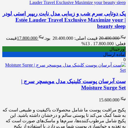
پک دوتایی سرم شب و زیبایی مدل نایت ریپیر استی لودر
| Estée Lauder Travel Exclusive Maximize your
beauty sleep
20.400.000
قیمت اصلی: 20.400.000 بود.
17.800.000
قیمت
فعلی: 17.800.000 .
13%
اورجینال
آماده ارسال
0
ست آبرسان پوست کلینیک مدل مویسچر سرج |
Moisture Surge Set
15.600.000
پکیج مراقبت پوست ما شامل محصولات باکیفیت و طبیعی است که
به شما کمک می‌کند تا پوستی سالم و درخشان داشته باشید. این
پکیج شامل مرطوب‌کننده‌ها، سرم‌ها و ماسک‌های صورت است که
به تغذیه و جوانسازی پوست شما می‌پردازد. با استفاده از پکیج