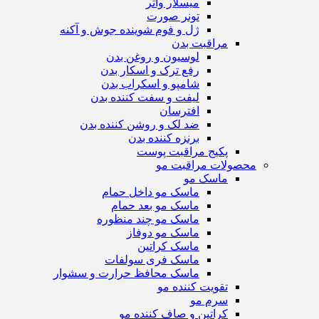
میسلار واتر
تونر صورت
ژل و فوم شوینده جوش و آکنه
مراقبت بدن
لوسیون و روغن بدن
رفع ترک و اسکار بدن
شامپو و اسکراب بدن
لیفت و سفت کننده بدن
افترسان
ضد لک و روشن کننده بدن
برنزه کننده بدن
پکیج مراقبت پوست
محصولات مراقبت مو
ماسک مو
ماسک مو داخل حمام
ماسک مو بعد حمام
ماسک مو چند منظوره
ماسک مو دوفاز
ماسک کراتین
ماسک فری سولفات
ماسک محافظ حرارت و سشوار
تقویت کننده مو
سرم مو
کراتین و صاف کننده مو