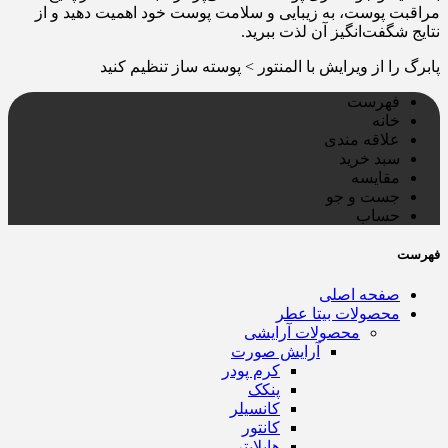
مراقبت پوست، به زیبایی و سلامت پوست خود اهمیت دهید و از
نتایج شگفت‌انگیز آن لذت ببرید.
پابرگ را از ویرایش با المنتور > پوسته ساز تنظیم کنید
فهرست
خانه
علاقه مندی
سبد خرید
مقایسه
جست و جو
حساب
فهرست
صفحه اصلی
محصولات بیتا عطر
محصولات آرایشی
آرایش صورت
کرم پودر
پنکک
کانسیلر
کانتور
هایلایتر