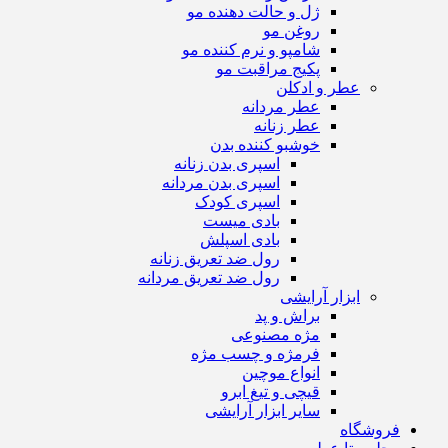
ژل و حالت دهنده مو
روغن مو
شامپو و نرم کننده مو
پکیج مراقبت مو
عطر و ادکلن
عطر مردانه
عطر زنانه
خوشبو کننده بدن
اسپری بدن زنانه
اسپری بدن مردانه
اسپری کودک
بادی میست
بادی اسپلش
رول ضد تعریق زنانه
رول ضد تعریق مردانه
ابزار آرایشی
براش و پد
مژه مصنوعی
فرمژه و چسب مژه
انواع موچین
قیچی و تیغ ابرو
سایر ابزار آرایشی
فروشگاه