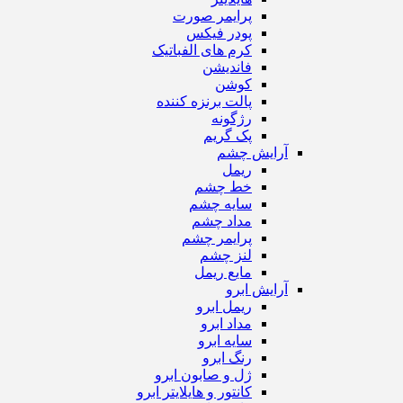
پرایمر صورت
پودر فیکس
کرم های الفباتیک
فاندیشن
کوشن
پالت برنزه کننده
رژگونه
پک گریم
آرایش چشم
ریمل
خط چشم
سایه چشم
مداد چشم
پرایمر چشم
لنز چشم
مایع ریمل
آرایش ابرو
ریمل ابرو
مداد ابرو
سایه ابرو
رنگ ابرو
ژل و صابون ابرو
کانتور و هایلایتر ابرو