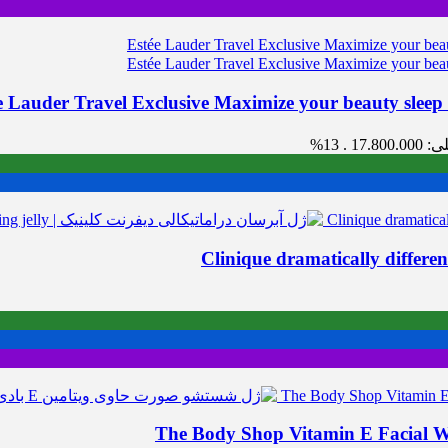
E
17.8 .
13%