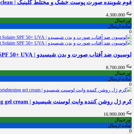
فوم شوینده صورت پوست خشک و مختلط کلینیک | Clinique all about clean
4.300.000
اورجینال
آماده ارسال
0
لوسیون ضد آفتاب صورت و بدن شیسیدو | Shiseido Expert Sun Protector Lotion Lait Solaire SPF 50+ UVA
8.700.000
اورجینال
آماده ارسال
0
کرم ژل روشن کننده وایت لوسنت شیسیدو | White lucent brightening gel cream
16.900.000
اورجینال
آماده ارسال
0