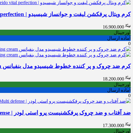
کرم ویتال پرفکشن لیفت و جوانساز شیسیدو | Shiseido vital perfection
16.900.000
اورجینال
آماده ارسال
0
کرم ضد چروک و پر کننده خطوط شیسیدو مدل بنفیانس Shiseido Benefiance wrinkle smoothing cream
18.200.000
اورجینال
آماده ارسال
0
ضد آفتاب و ضد چروک پرفکشنیست پرو استی لودر | Estee lauder perfectionist Pro Multi defense
17.300.000
اورجینال