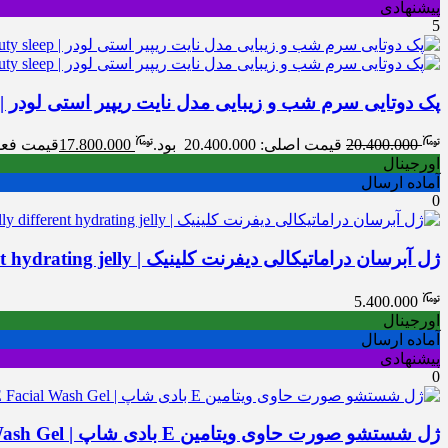
پیشنهادی
5
پک دوتایی سرم شب و زیبایی مدل نایت ریپیر استی لودر | stée Lauder Travel Exclusive Maximize your beauty sleep
20.400.000
قیمت اصلی: 20.400.000 بود.
17.800.000
قیمت فعلی: 00.000
اورجینال
آماده ارسال
0
ژل آبرسان دراماتیکالی دیفرنت کلینیک | Clinique dramatically different hydrating jelly
5.400.000
اورجینال
آماده ارسال
پیشنهادی
0
ژل شستشو صورت حاوی ویتامین E بادی شاپ | The Body Shop Vitamin E Facial Wash Gel