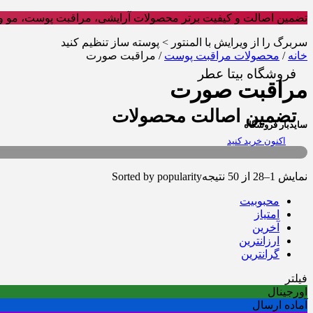
تضمین اصالت و کیفیت برتر محصولات آرایشی، مراقبت پوست، مو و 
سربرگ را از ویرایش با المنتور > پوسته ساز تنظیم کنید
خانه
/
محصولات مراقبت پوست
/ مراقبت صورت
فروشگاه بیتا عطر
مراقبت صورت
تضمین اصالت محصولات
سایدبار فروشگاه
اکنون خرید کنید
نمایش 1–28 از 50 نتیجه
Sorted by popularity
محبوبیت
امتیاز
آخرین
ارزانترین
گرانترین
فیلتر
اورجینال
آماده ارسال