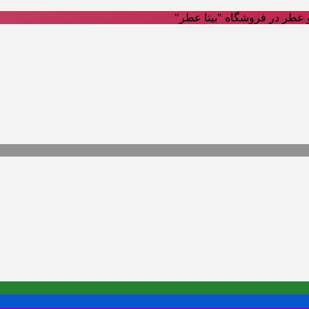
عطر در فروشگاه "بیتا عطر"