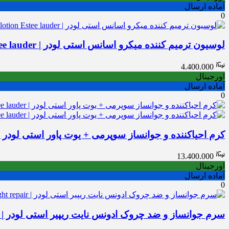
آماده ارسال
0
لوسیون ترمیم کننده میکرو اسانس استی لودر | Micro essence Treatment lotion Estee lauder
4.400.000
اورجینال
آماده ارسال
0
کرم احیاکننده و جوانساز سوپرمی + یوت پاور استی لودر | vitalizing Supreme + youth Power Crem Estee lauder
13.400.000
اورجینال
آماده ارسال
0
سرم جوانساز و ضد چروک ادونس نایت ریپیر استی لودر | Estée Lauder Advanced night repair