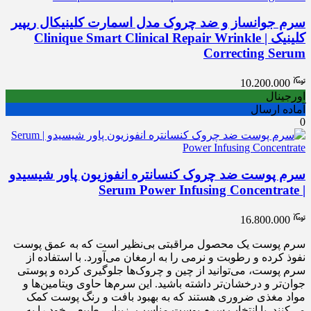
سرم جوانساز و ضد چروک مدل اسمارت کلینیکال ریپیر
کلینیک | Clinique Smart Clinical Repair Wrinkle
Correcting Serum
10.200.000
اورجینال
آماده ارسال
0
سرم پوست ضد چروک کنسانتره انفوزیون پاور شیسیدو
| Serum Power Infusing Concentrate
16.800.000
سرم پوست یک محصول مراقبتی بی‌نظیر است که به عمق پوست
نفوذ کرده و رطوبت و نرمی را به ارمغان می‌آورد. با استفاده از
سرم پوست، می‌توانید از چین و چروک‌ها جلوگیری کرده و پوستی
جوان‌تر و درخشان‌تر داشته باشید. این سرم‌ها حاوی ویتامین‌ها و
مواد مغذی ضروری هستند که به بهبود بافت و رنگ پوست کمک
می‌کنند. با انتخاب سرم پوست مناسب، زیبایی طبیعی خود را به