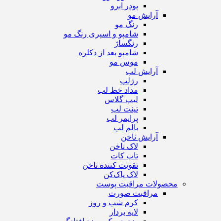
پودر ابرو
آرایش مو
رنگ مو
شامپو و اسپری رنگ مو
رنگساژ
شامپو بعد از دکلره
موس مو
آرایش لب
رژ‌لب
مداد خط لب
لیپ گلاس
تینت لب
پرایمر لب
بالم لب
آرایش ناخن
لاک ناخن
تاپ‌ کات
تقویت کننده ناخن
لاک پاک‌کن
محصولات مراقبت پوست
مراقبت صورت
کرم شب و روز
لایه بردار