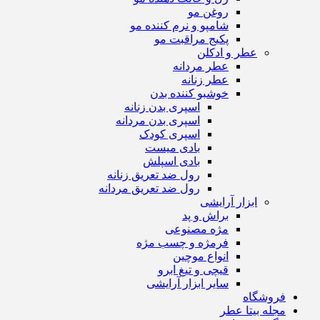
روغن مو
شامپو و نرم کننده مو
پکیج مراقبت مو
عطر و ادکلن
عطر مردانه
عطر زنانه
خوشبو کننده بدن
اسپری بدن زنانه
اسپری بدن مردانه
اسپری کودک
بادی میست
بادی اسپلش
رول ضد تعریق زنانه
رول ضد تعریق مردانه
ابزار آرایشی
براش و پد
مژه مصنوعی
فرمژه و چسب مژه
انواع موچین
قیچی و تیغ ابرو
سایر ابزار آرایشی
فروشگاه
مجله بیتا عطر