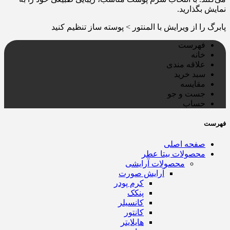
نمایش بگذارید.
پابرگ را از ویرایش با المنتور > پوسته ساز تنظیم کنید
فهرست
خانه
علاقه مندی
سبد خرید
مقایسه
جست و جو
حساب
فهرست
صفحه اصلی
محصولات بیتا عطر
محصولات آرایشی
آرایش صورت
کرم پودر
پنکک
کانسیلر
کانتور
هایلایتر