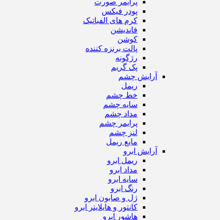
پرایمر صورت
پودر فیکس
کرم های الفباتیک
فاندیشن
کوشن
پالت برنزه کننده
رژگونه
پک گریم
آرایش چشم
ریمل
خط چشم
سایه چشم
مداد چشم
پرایمر چشم
لنز چشم
مایع ریمل
آرایش ابرو
ریمل ابرو
مداد ابرو
سایه ابرو
رنگ ابرو
ژل و صابون ابرو
کانتور و هایلایتر ابرو
هاشور ابرو