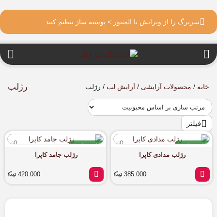
سربرگ را از ویرایش با المنتور > پوسته ساز تنظیم کنید
رژ‌لب
خانه
/
محصولات آرایشی
/
آرایش لب
/ رژ‌لب
فیلتر
0
0
اورجینال
اورجینال
رژلب مدادی کاپرا
رژلب جامد کاپرا
آماده ارسال
آماده ارسال
420.000
385.000