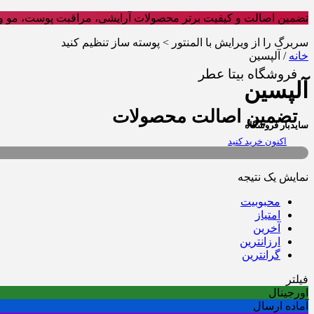
تضمین اصالت و کیفیت برتر محصولات آرایشی، مراقبت پوست، مو و 
سربرگ را از ویرایش با المنتور > پوسته ساز تنظیم کنید
خانه
/ آلپسین
فروشگاه بیتا عطر
آلپسین
تضمین اصالت محصولات
سایدبار فروشگاه
اکنون خرید کنید
نمایش یک نتیجه
محبوبیت
امتیاز
آخرین
ارزانترین
گرانترین
فیلتر
اورجینال
آماده ارسال