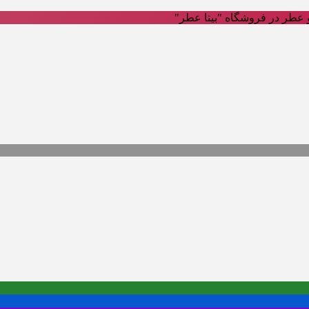
عطر در فروشگاه "بیتا عطر"