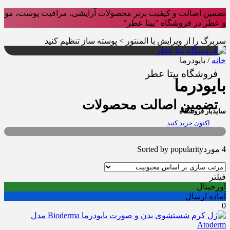
تضمین اصالت و کیفیت برتر محصولات آرایشی، مراقبت پوست، مو
و عطر در فروشگاه "بیتا عطر"
سربرگ را از ویرایش با المنتور > پوسته ساز تنظیم کنید
خانه
/ بایودرما
فروشگاه بیتا عطر
بایودرما
تضمین اصالت محصولات
سایدبار فروشگاه
اکنون خرید کنید
4 مورد
Sorted by popularity
فیلتر
اورجینال
آماده ارسال
0