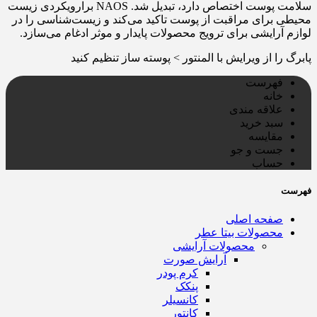
سلامت پوست اختصاص دارد، تبدیل شد. NAOS برارویکردی زیست‌
محیطی برای مراقبت از پوست تاکید می‌کند و زیست‌شناسی را در
لوازم آرایشی برای ترویج محصولات پایدار و موثر ادغام می‌سازد.
پابرگ را از ویرایش با المنتور > پوسته ساز تنظیم کنید
فهرست
خانه
علاقه مندی
سبد خرید
مقایسه
جست و جو
حساب
فهرست
صفحه اصلی
محصولات بیتا عطر
محصولات آرایشی
آرایش صورت
کرم پودر
پنکک
کانسیلر
کانتور