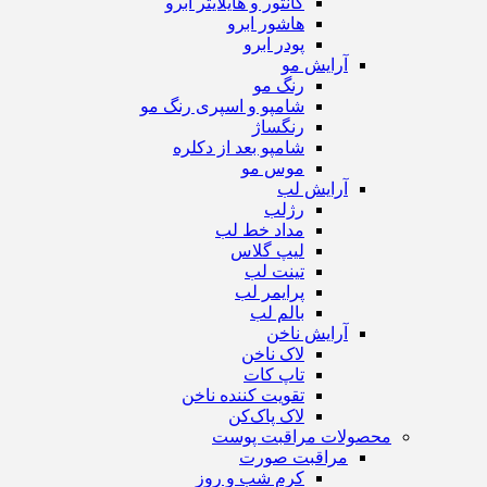
کانتور و هایلایتر ابرو
هاشور ابرو
پودر ابرو
آرایش مو
رنگ مو
شامپو و اسپری رنگ مو
رنگساژ
شامپو بعد از دکلره
موس مو
آرایش لب
رژ‌لب
مداد خط لب
لیپ گلاس
تینت لب
پرایمر لب
بالم لب
آرایش ناخن
لاک ناخن
تاپ‌ کات
تقویت کننده ناخن
لاک پاک‌کن
محصولات مراقبت پوست
مراقبت صورت
کرم شب و روز