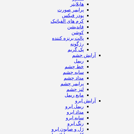
هایلایتر
پرایمر صورت
پودر فیکس
کرم های الفباتیک
فاندیشن
کوشن
پالت برنزه کننده
رژگونه
پک گریم
آرایش چشم
ریمل
خط چشم
سایه چشم
مداد چشم
پرایمر چشم
لنز چشم
مایع ریمل
آرایش ابرو
ریمل ابرو
مداد ابرو
سایه ابرو
رنگ ابرو
ژل و صابون ابرو