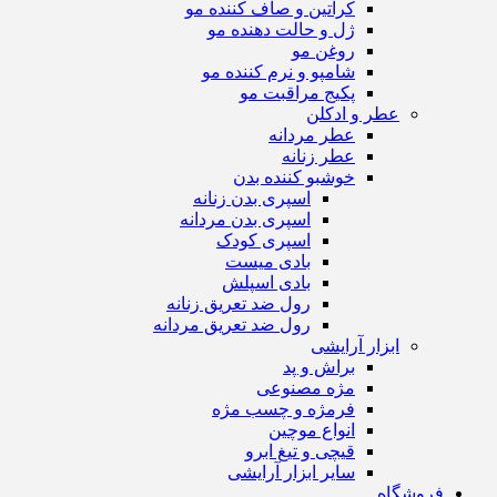
کراتین و صاف کننده مو
ژل و حالت دهنده مو
روغن مو
شامپو و نرم کننده مو
پکیج مراقبت مو
عطر و ادکلن
عطر مردانه
عطر زنانه
خوشبو کننده بدن
اسپری بدن زنانه
اسپری بدن مردانه
اسپری کودک
بادی میست
بادی اسپلش
رول ضد تعریق زنانه
رول ضد تعریق مردانه
ابزار آرایشی
براش و پد
مژه مصنوعی
فرمژه و چسب مژه
انواع موچین
قیچی و تیغ ابرو
سایر ابزار آرایشی
فروشگاه