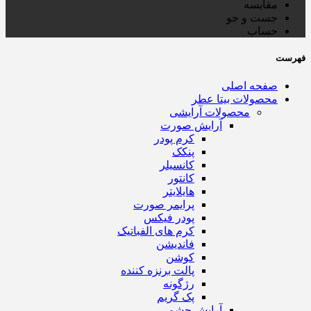
مقایسه
جست و جو
حساب
فهرست
صفحه اصلی
محصولات بیتا عطر
محصولات آرایشی
آرایش صورت
کرم پودر
پنکک
کانسیلر
کانتور
هایلایتر
پرایمر صورت
پودر فیکس
کرم های الفباتیک
فاندیشن
کوشن
پالت برنزه کننده
رژگونه
پک گریم
آرایش چشم