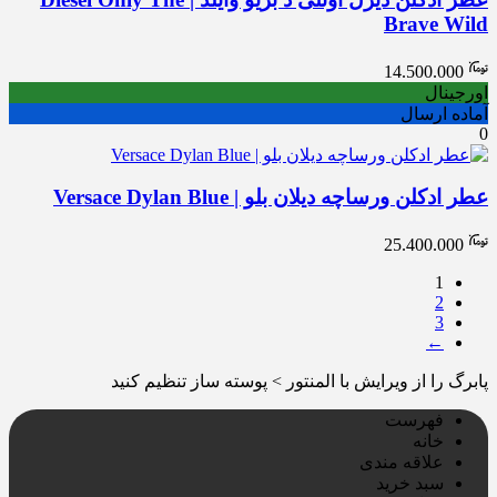
Brave Wild
14.500.000
اورجینال
آماده ارسال
0
عطر ادکلن ورساچه دیلان بلو | Versace Dylan Blue
25.400.000
1
2
3
←
پابرگ را از ویرایش با المنتور > پوسته ساز تنظیم کنید
فهرست
خانه
علاقه مندی
سبد خرید