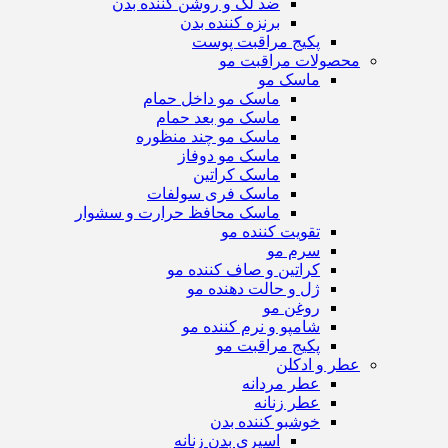
ضد لک و روشن کننده بدن
برنزه کننده بدن
پکیج مراقبت پوست
محصولات مراقبت مو
ماسک مو
ماسک مو داخل حمام
ماسک مو بعد حمام
ماسک مو چند منظوره
ماسک مو دوفاز
ماسک کراتین
ماسک فری سولفات
ماسک محافظ حرارت و سشوار
تقویت کننده مو
سرم مو
کراتین و صاف کننده مو
ژل و حالت دهنده مو
روغن مو
شامپو و نرم کننده مو
پکیج مراقبت مو
عطر و ادکلن
عطر مردانه
عطر زنانه
خوشبو کننده بدن
اسپری بدن زنانه