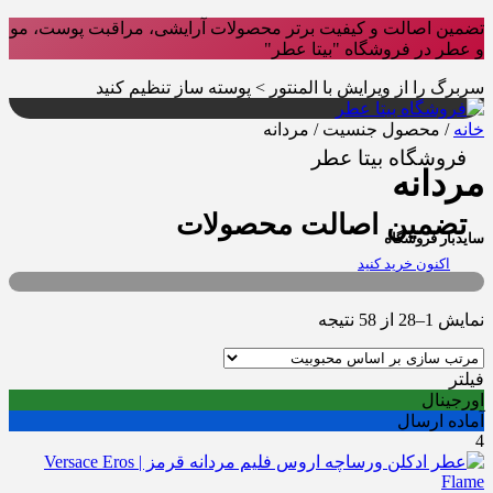
تضمین اصالت و کیفیت برتر محصولات آرایشی، مراقبت پوست، مو
و عطر در فروشگاه "بیتا عطر"
سربرگ را از ویرایش با المنتور > پوسته ساز تنظیم کنید
خانه
/ محصول جنسیت / مردانه
فروشگاه بیتا عطر
مردانه
تضمین اصالت محصولات
سایدبار فروشگاه
اکنون خرید کنید
Sorted
نمایش 1–28 از 58 نتیجه
by
popularity
فیلتر
اورجینال
آماده ارسال
4