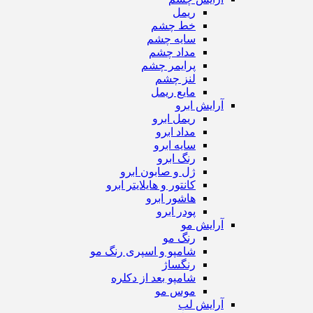
ریمل
خط چشم
سایه چشم
مداد چشم
پرایمر چشم
لنز چشم
مایع ریمل
آرایش ابرو
ریمل ابرو
مداد ابرو
سایه ابرو
رنگ ابرو
ژل و صابون ابرو
کانتور و هایلایتر ابرو
هاشور ابرو
پودر ابرو
آرایش مو
رنگ مو
شامپو و اسپری رنگ مو
رنگساژ
شامپو بعد از دکلره
موس مو
آرایش لب