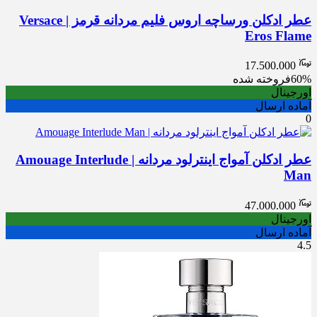
عطر ادکلن ورساچه اروس فلیم مردانه قرمز | Versace
Eros Flame
17.500.000
60%
فروخته شده
اورجینال
آماده ارسال
0
عطر ادکلن آمواج اینترلود مردانه | Amouage Interlude
Man
47.000.000
اورجینال
آماده ارسال
4.5