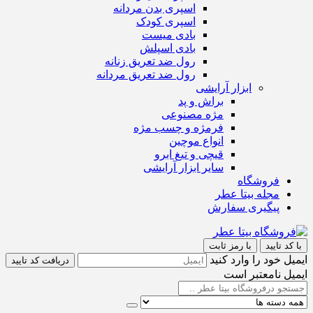
اسپری بدن مردانه
اسپری کودک
بادی میست
بادی اسپلش
رول ضد تعریق زنانه
رول ضد تعریق مردانه
ابزار آرایشی
براش و پد
مژه مصنوعی
فرمژه و چسب مژه
انواع موچین
قیچی و تیغ ابرو
سایر ابزار آرایشی
فروشگاه
مجله بیتا عطر
پیگیری سفارش
با کد تایید
با رمز ثابت
ایمیل خود را وارد کنید
دریافت کد تایید
ایمیل نامعتبر است