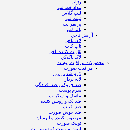
رژ‌لب
مداد خط لب
لیپ گلاس
تینت لب
پرایمر لب
بالم لب
آرایش ناخن
لاک ناخن
تاپ‌ کات
تقویت کننده ناخن
لاک پاک‌کن
محصولات مراقبت پوست
مراقبت صورت
کرم شب و روز
لایه بردار
ضد چروک و ضد افتادگی
سرم پوست
ماسک و اسکراب
ضد لک و روشن کننده
ضد آفتاب
ضد جوش صورت
مرطوب کننده و آبرسان
تونیک صورت
لیفت و سفت کننده صورت