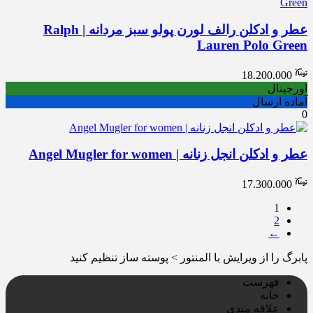
عطر و ادکلن رالف لورن پولو سبز مردانه | Ralph
Lauren Polo Green
18.200.000
اورجینال
آماده ارسال
0
عطر و ادکلن انجل زنانه | Angel Mugler for women
17.300.000
1
2
←
پابرگ را از ویرایش با المنتور > پوسته ساز تنظیم کنید
فهرست
خانه
علاقه مندی