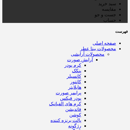
سبد خرید
مقایسه
جست و جو
حساب
فهرست
صفحه اصلی
محصولات بیتا عطر
محصولات آرایشی
آرایش صورت
کرم پودر
پنکک
کانسیلر
کانتور
هایلایتر
پرایمر صورت
پودر فیکس
کرم های الفباتیک
فاندیشن
کوشن
پالت برنزه کننده
رژگونه