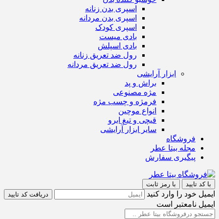
اسپری بدن زنانه
اسپری بدن مردانه
اسپری کودک
بادی میست
بادی اسپلش
رول ضد تعریق زنانه
رول ضد تعریق مردانه
ابزار آرایشی
براش و پد
مژه مصنوعی
فرمژه و چسب مژه
انواع موچین
قیچی و تیغ ابرو
سایر ابزار آرایشی
فروشگاه
مجله بیتا عطر
پیگیری سفارش
با کد تایید
با رمز ثابت
ایمیل خود را وارد کنید
دریافت کد تایید
ایمیل نامعتبر است