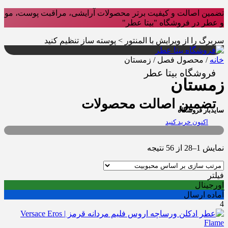
تضمین اصالت و کیفیت برتر محصولات آرایشی، مراقبت پوست، مو
و عطر در فروشگاه "بیتا عطر"
سربرگ را از ویرایش با المنتور > پوسته ساز تنظیم کنید
خانه
/ محصول فصل / زمستان
فروشگاه بیتا عطر
زمستان
تضمین اصالت محصولات
سایدبار فروشگاه
اکنون خرید کنید
Sorted
نمایش 1–28 از 56 نتیجه
by
popularity
فیلتر
اورجینال
آماده ارسال
4