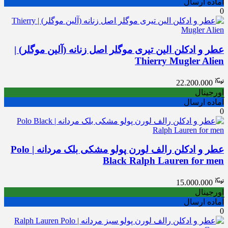
آماده ارسال
0
عطر و ادکلن الین تیری موگلر اصل زنانه (آلین موگلر) |
Thierry Mugler Alien
22.200.000
اورجینال
آماده ارسال
0
عطر و ادکلن رالف لورن پولو مشکی بلک مردانه | Polo
Black Ralph Lauren for men
15.000.000
اورجینال
آماده ارسال
0