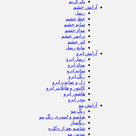
پک گریم
آرایش چشم
ریمل
خط چشم
سایه چشم
مداد چشم
پرایمر چشم
لنز چشم
مایع ریمل
آرایش ابرو
ریمل ابرو
مداد ابرو
سایه ابرو
رنگ ابرو
ژل و صابون ابرو
کانتور و هایلایتر ابرو
هاشور ابرو
پودر ابرو
آرایش مو
رنگ مو
شامپو و اسپری رنگ مو
رنگساژ
شامپو بعد از دکلره
موس مو