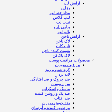
آرایش لب
رژ‌لب
مداد خط لب
لیپ گلاس
تینت لب
پرایمر لب
بالم لب
آرایش ناخن
لاک ناخن
تاپ‌ کات
تقویت کننده ناخن
لاک پاک‌کن
محصولات مراقبت پوست
مراقبت صورت
کرم شب و روز
لایه بردار
ضد چروک و ضد افتادگی
سرم پوست
ماسک و اسکراب
ضد لک و روشن کننده
ضد آفتاب
ضد جوش صورت
مرطوب کننده و آبرسان