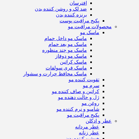
افترسان
ضد لک و روشن کننده بدن
برنزه کننده بدن
پکیج مراقبت پوست
محصولات مراقبت مو
ماسک مو
ماسک مو داخل حمام
ماسک مو بعد حمام
ماسک مو چند منظوره
ماسک مو دوفاز
ماسک کراتین
ماسک فری سولفات
ماسک محافظ حرارت و سشوار
تقویت کننده مو
سرم مو
کراتین و صاف کننده مو
ژل و حالت دهنده مو
روغن مو
شامپو و نرم کننده مو
پکیج مراقبت مو
عطر و ادکلن
عطر مردانه
عطر زنانه
خوشبو کننده بدن