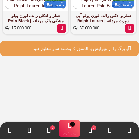
آماده ارسال
آماده ارسال
عطر و ادکلن رالف لورن پولو آبی
عطر و ادکلن رالف لورن پولو
اسپرت مردانه | Ralph Lauren
مشکی بلک مردانه | Polo Black
Ralph Lauren for men
Polo Blue EDT
15.000.000
37.600.000
پابرگ را از ویرایش با المنتور > پوسته ساز تنظیم کنید
سبد خرید