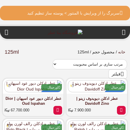
سربرگ را از ویرایش با المنتور > پوسته ساز تنظیم کنید
125ml
خانه
/ محصول حجم / 125ml
فیلتر
0
0
اورجینال
اورجینال
آماده ارسال
آماده ارسال
عطر ادکلن دیویدوف زینو |
عطر ادکلن دیور عود اسپهان | Dior
Oud Ispahan
Davidoff Zino
67.700.000
7.900.000
0
0
اورجینال
اورجینال