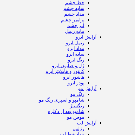
خط چشم
سایه چشم
مداد چشم
پرایمر چشم
لنز چشم
مایع ریمل
آرایش ابرو
ریمل ابرو
مداد ابرو
سایه ابرو
رنگ ابرو
ژل و صابون ابرو
کانتور و هایلایتر ابرو
هاشور ابرو
پودر ابرو
آرایش مو
رنگ مو
شامپو و اسپری رنگ مو
رنگساژ
شامپو بعد از دکلره
موس مو
آرایش لب
رژ‌لب
مداد خط لب