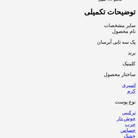
توضیحات تکمیلی
سایر مشخصات
نام محصول
پک سه تایی آبرسان
برند
کلینیک
ساختار محصول
اسپری
کِرم
نوع پوست
ترکیبی
جوش دار
چرب
حساس
خشک