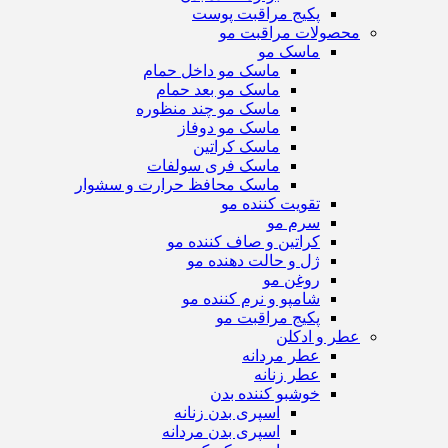
پکیج مراقبت پوست
محصولات مراقبت مو
ماسک مو
ماسک مو داخل حمام
ماسک مو بعد حمام
ماسک مو چند منظوره
ماسک مو دوفاز
ماسک کراتین
ماسک فری سولفات
ماسک محافظ حرارت و سشوار
تقویت کننده مو
سرم مو
کراتین و صاف کننده مو
ژل و حالت دهنده مو
روغن مو
شامپو و نرم کننده مو
پکیج مراقبت مو
عطر و ادکلن
عطر مردانه
عطر زنانه
خوشبو کننده بدن
اسپری بدن زنانه
اسپری بدن مردانه