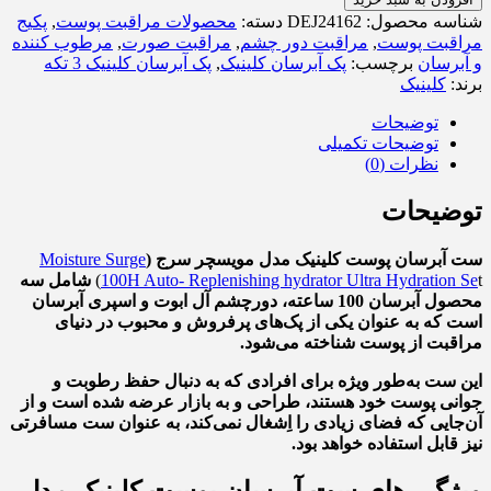
شناسه محصول:
DEJ24162
دسته:
محصولات مراقبت پوست
,
پکیج
مراقبت پوست
,
مراقبت دور چشم
,
مراقبت صورت
,
مرطوب کننده
و آبرسان
برچسب:
پک آبرسان کلینیک
,
پک آبرسان کلینیک 3 تکه
برند:
کلینیک
توضیحات
توضیحات تکمیلی
نظرات (0)
توضیحات
ست آبرسان پوست کلینیک مدل مویسچر سرج (
Moisture Surge
t)
100H Auto- Replenishing hydrator Ultra Hydration Se
شامل سه
محصول آبرسان 100 ساعته، دورچشم آل ابوت و اسپری آبرسان
است که به عنوان یکی از پک‌های پرفروش و محبوب در دنیای
مراقبت از پوست شناخته می‌شود.
این ست به‌طور ویژه برای افرادی که به دنبال حفظ رطوبت و
جوانی پوست خود هستند، طراحی و به بازار عرضه شده است و از
آن‌جایی که فضای زیادی را اِشغال نمی‌کند، به عنوان ست مسافرتی
نیز قابل استفاده خواهد بود.
ویژگی‌ های
ست آبرسان پوست کلینیک مدل