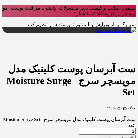
تضمین اصالت و کیفیت برتر محصولات آرایشی، مراقبت پوست، مو
و عطر در فروشگاه "بیتا عطر"
سربرگ را از ویرایش با المنتور > پوسته ساز تنظیم کنید
ست آبرسان پوست کلینیک مدل
مویسچر سرج | Moisture Surge
Set
15.700.000
ست آبرسان پوست کلینیک مدل مویسچر سرج | Moisture Surge Set
عدد
افزودن به سبد خرید