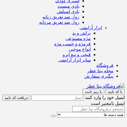
اسپری کودک
بادی میست
بادی اسپلش
رول ضد تعریق زنانه
رول ضد تعریق مردانه
ابزار آرایشی
براش و پد
مژه مصنوعی
فرمژه و چسب مژه
انواع موچین
قیچی و تیغ ابرو
سایر ابزار آرایشی
فروشگاه
مجله بیتا عطر
پیگیری سفارش
با کد تایید
با رمز ثابت
ایمیل خود را وارد کنید
دریافت کد تایید
ایمیل نامعتبر است