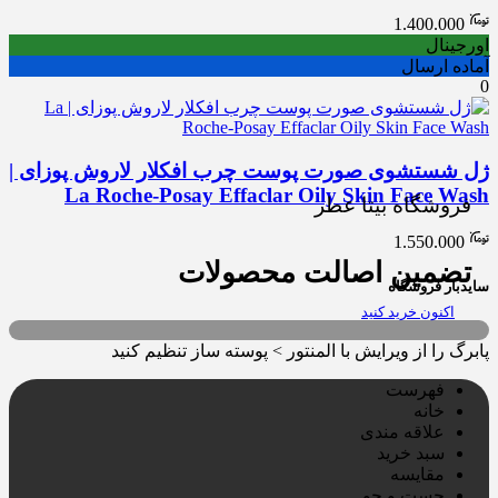
1.400.000
اورجینال
آماده ارسال
0
ژل شستشوی صورت پوست چرب افکلار لاروش پوزای |
La Roche-Posay Effaclar Oily Skin Face Wash
فروشگاه بیتا عطر
1.550.000
تضمین اصالت محصولات
سایدبار فروشگاه
اکنون خرید کنید
پابرگ را از ویرایش با المنتور > پوسته ساز تنظیم کنید
فهرست
خانه
علاقه مندی
سبد خرید
مقایسه
جست و جو