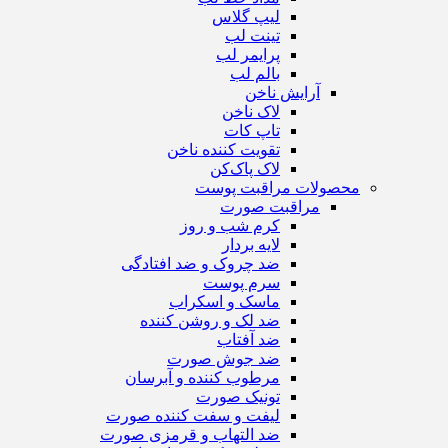
لیپ گلاس
تینت لب
پرایمر لب
بالم لب
آرایش ناخن
لاک ناخن
تاپ‌ کات
تقویت کننده ناخن
لاک پاک‌کن
محصولات مراقبت پوست
مراقبت صورت
کرم شب و روز
لایه بردار
ضد چروک و ضد افتادگی
سرم پوست
ماسک و اسکراب
ضد لک و روشن کننده
ضد آفتاب
ضد جوش صورت
مرطوب کننده و آبرسان
تونیک صورت
لیفت و سفت کننده صورت
ضد التهاب و قرمزی صورت