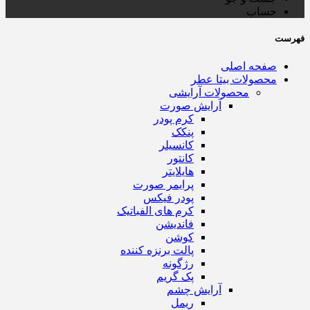
حساب
فهرست
صفحه اصلی
محصولات بیتا عطر
محصولات آرایشی
آرایش صورت
کرم پودر
پنکک
کانسیلر
کانتور
هایلایتر
پرایمر صورت
پودر فیکس
کرم های الفباتیک
فاندیشن
کوشن
پالت برنزه کننده
رژگونه
پک گریم
آرایش چشم
ریمل