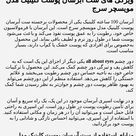
مویسچر سرج
آبرسان 100 ساعته کلینیک یکی از محصولات برجسته ست آبرسان
پوست کلینیک مدل مویسچر سرج است. این آبرسان با فرمولاسیون
خاص خود، رطوبت را به عمق پوست نفوذ می‌کند و باعث می‌شود
پوست شما در طول روز نرم و لطیف باقی بماند. این محصول
به‌خصوص برای افرادی که پوست خشک یا کم‌آب دارند، بسیار
مناسب است
.
دور چشم
all about eyes
یکی دیگر از اجزای این پک است که به
کاهش پف و تیرگی دور چشم کمک می‌کند. این محصول با ترکیبات
خاص خود، به ناحیه حساس دور چشم رطوبت می‌بخشد و علائم
خستگی را کاهش می‌دهد. استفاده منظم از این دورچشم می‌تواند
به بهبود ظاهر پوست دور چشم و جوان‌تر به نظر رسیدن شما کمک
کند
.
و در نهایت اسپری آبرسان موجود در این پک، یک راه سریع و آسان
برای تأمین رطوبت پوست در طول روز است. این اسپری به راحتی
قابل حمل است و می‌توانید آن را در هر زمان و مکانی استفاده کنید.
با استفاده از این اسپری، می‌توانید احساس تازگی و شادابی را به
پوست خود برگردانید
.
مزایای استفاده از ست آبرسان پوست کلینیک مدل