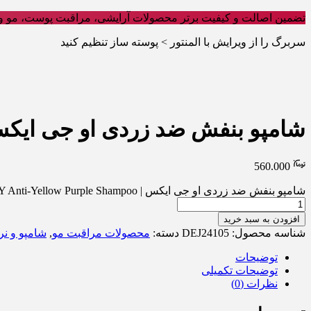
تضمین اصالت و کیفیت برتر محصولات آرایشی، مراقبت پوست، مو و 
سربرگ را از ویرایش با المنتور > پوسته ساز تنظیم کنید
شامپو بنفش ضد زردی او جی ایکس | ti-Yellow Purple Shampoo
560.000
شامپو بنفش ضد زردی او جی ایکس | OXY Anti-Yellow Purple Shampoo عدد
افزودن به سبد خرید
شناسه محصول:
DEJ24105
دسته:
محصولات مراقبت مو
,
شامپو و نر
توضیحات
توضیحات تکمیلی
نظرات (0)