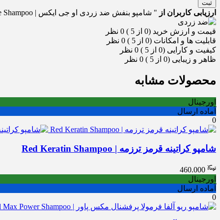
ثبت
ارزیابی کاربران از
" شامپو بنفش ضد زردی او جی ایکس | OXY Anti-Yellow Purple Shampoo "
قیمت و ارزش خرید (0 از 5 )
0 نظر
قابلیت ها و امکانات (0 از 5 )
0 نظر
کیفیت و کارایی (0 از 5 )
0 نظر
ظاهر و زیبایی (0 از 5 )
0 نظر
محصولات مشابه
اورجینال
آماده ارسال
0
شامپو کراتینه قرمز ترزمه | Red Keratin Shampoo
460.000
اورجینال
آماده ارسال
0