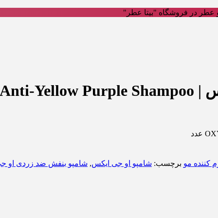
عطر در فروشگاه "بیتا عطر"
OXY An
م کننده مو
برچسب:
شامپو او جی ایکس
,
شامپو بنفش ضد زردی او ج