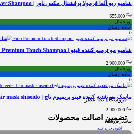
شامپو ریو آلفا فرمولا پرفشنال مکس پاور | Rio Alpha Formula Professional Max Power Shampoo
655.000
اورجینال
آماده ارسال
0
شامپو مو ترمیم کننده فینو | Fino Premium Touch Shampoo
2.900.000
اورجینال
آماده ارسال
0
ماسک مو تغذیه کننده فینو پریمیوم تاچ | Fino premium touch feeder hair mask shiseido
فروشگاه بیتا عطر
2.900.000
تضمین اصالت محصولات
سایدبار فروشگاه
اکنون خرید کنید