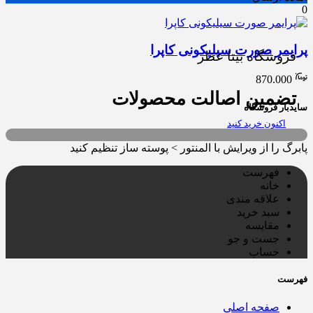
0
پرایمر صورت سیلیکونی کاپرا
فروشگاه بیتا عطر
870.000
تضمین اصالت محصولات
سایدبار فروشگاه
اکنون خرید کنید
پابرگ را از ویرایش با المنتور > پوسته ساز تنظیم کنید
فهرست
خانه
علاقه مندی
سبد خرید
مقایسه
جست و جو
حساب
فهرست
صفحه اصلی