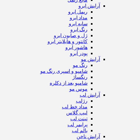
آرایش ابرو
ریمل ابرو
مداد ابرو
سایه ابرو
رنگ ابرو
ژل و صابون ابرو
کانتور و هایلایتر ابرو
هاشور ابرو
پودر ابرو
آرایش مو
رنگ مو
شامپو و اسپری رنگ مو
رنگساژ
شامپو بعد از دکلره
موس مو
آرایش لب
رژ‌لب
مداد خط لب
لیپ گلاس
تینت لب
پرایمر لب
بالم لب
آرایش ناخن