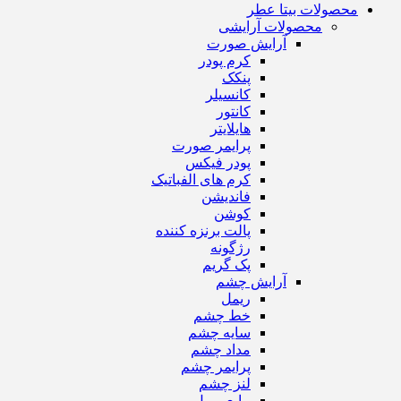
محصولات بیتا عطر
محصولات آرایشی
آرایش صورت
کرم پودر
پنکک
کانسیلر
کانتور
هایلایتر
پرایمر صورت
پودر فیکس
کرم های الفباتیک
فاندیشن
کوشن
پالت برنزه کننده
رژگونه
پک گریم
آرایش چشم
ریمل
خط چشم
سایه چشم
مداد چشم
پرایمر چشم
لنز چشم
مایع ریمل