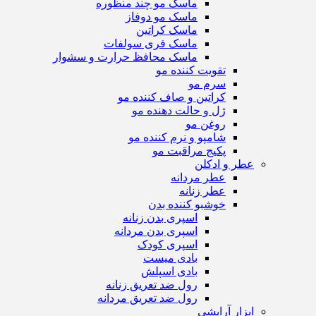
ماسک مو چند منظوره
ماسک مو دوفاز
ماسک کراتین
ماسک فری سولفات
ماسک محافظ حرارت و سشوار
تقویت کننده مو
سرم مو
کراتین و صاف کننده مو
ژل و حالت دهنده مو
روغن مو
شامپو و نرم کننده مو
پکیج مراقبت مو
عطر و ادکلن
عطر مردانه
عطر زنانه
خوشبو کننده بدن
اسپری بدن زنانه
اسپری بدن مردانه
اسپری کودک
بادی میست
بادی اسپلش
رول ضد تعریق زنانه
رول ضد تعریق مردانه
ابزار آرایشی