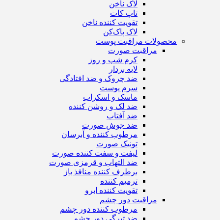
لاک ناخن
تاپ‌ کات
تقویت کننده ناخن
لاک پاک‌کن
محصولات مراقبت پوست
مراقبت صورت
کرم شب و روز
لایه بردار
ضد چروک و ضد افتادگی
سرم پوست
ماسک و اسکراب
ضد لک و روشن کننده
ضد آفتاب
ضد جوش صورت
مرطوب کننده و آبرسان
تونیک صورت
لیفت و سفت کننده صورت
ضد التهاب و قرمزی صورت
برطرف کننده منافذ باز
ترمیم کننده
تقویت کننده ابرو
مراقبت دور چشم
مرطوب کننده دور چشم
ضد تیرگی دور چشم