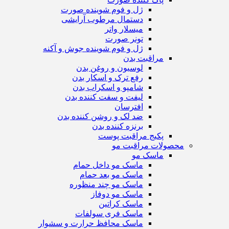
ژل و فوم شوینده صورت
دستمال مرطوب آرایشی
میسلار واتر
تونر صورت
ژل و فوم شوینده جوش و آکنه
مراقبت بدن
لوسیون و روغن بدن
رفع ترک و اسکار بدن
شامپو و اسکراب بدن
لیفت و سفت کننده بدن
افترسان
ضد لک و روشن کننده بدن
برنزه کننده بدن
پکیج مراقبت پوست
محصولات مراقبت مو
ماسک مو
ماسک مو داخل حمام
ماسک مو بعد حمام
ماسک مو چند منظوره
ماسک مو دوفاز
ماسک کراتین
ماسک فری سولفات
ماسک محافظ حرارت و سشوار