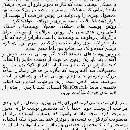
یا مشکل پوستی است که نیاز به تجویز دارو از طرف پزشک
دارد؟ زمانی که مشکلات پوستی را مشخص می‌کنید، نه تنها
محصول بهتری را می‌توانید در روتین مراقبت از پوست‌تان
قرار دهید بلکه قطعاً نتیجه موثری را دریافت خواهید کرد.
روتین پوست های خشک:
معمولاً پوست‌های خشک،
اصلی‌ترین هدف‌شان یک روتین مراقبت از پوست برای
بازگرداندن رطوبت به پوست‌شان است. بنابراین آن‌چه که نیاز
دارید در لایه بندی رعایت کنید، پاک‌کننده، سرم آبرسان، کرم
ترمیم کننده و یک ضد آفتاب قوی اما ملایم است.
روتین پوست‌های مستعد آکنه:
اگر پوستی مستعد جوش و
آکنه دارید باید یک روتین مراقبت از پوست ملایم را انتخاب
کنید. بنابراین در لایه بندی بعد از استفاده از پاک‌کننده به سراغ
محصولات ضد آکنه بروید که علاوه بر حداقل رساندن منافذ
بزرگ و ترمیم جای زخم، پوستی سالم و شفاف را ایجاد
می‌کنند. سپس کافی است از یک مرطوب کننده و ضد آفتاب
تخصصی مانند SkinCeuticals استفاده کنید تا پس از مدتی از
لایه بندی خود کاملاً لذت ببرید.
و در پایان توصیه می‌کنیم که برای یافتن بهترین راه‌حل در لایه بندی
مراقبت از پوست خود حتماً با یک متخصص پوست دارای مجوز
مشورت کنید. توجه داشته باشید که همیشه استفاده زیاد از
محصولات گوناگون به نتیجه‌دهی موثرتر ختم نمی‌شود؛ بلکه استفاده
درست از 2 تا 3 محصول تخصصی و متناسب با نیاز پوست‌تان است