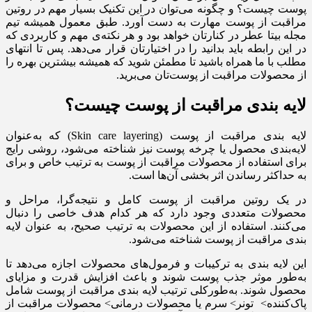
پوست چیست؟ و چگونه می‌توان در این تکنیک بسیار مهم در روتین
مراقبت از پوست مهارت به دست آورد. طبق معمول همیشه تیم
مجله بیتا عطر در کنارتان خواهد بود و هر نکته‌ی مهم و کاربردی که
در این رابطه باید بدانید را در اختیارتان قرار می‌دهد. پس تا انتهای
مطلب با ما همراه باشید تا مطمئن شوید که همیشه بیشترین بهره را
از محصولات مراقبت از پوست‌تان می‌برید.
لایه ‌بندی مراقبت از پوست چیست؟
لایه ‌بندی مراقبت از پوست (Skin care layering) که به‌عنوان
لایه‌بندی محصول یا چرخه پوست نیز شناخته می‌شود، روشی رایج
برای استفاده از محصولات مراقبت از پوست به ترتیب خاص و برای
به حداکثر رساندن اثر بخشی آن‌ها است.
در یک روتین مراقبت از پوست کامل و نتیجه‌گرا، مراحل و
محصولات متعددی وجود دارد که هر کدام هدف خاصی را دنبال
می‌کنند. استفاده از این محصولات به ترتیب صحیح، به عنوان لایه
‌بندی مراقبت از پوست شناخته می‌شود.
این لایه بندی به ترکیبات و فرمول‌های محصولات اجازه می‌دهد تا
به‌طور موثر جذب پوست شوند و باعث افزایش قدرت و مزایای
محصول شوند. به‌طورکلی ترتیب لایه‌ بندی مراقبت از پوست شامل
پاک‌کننده> تونر> سرم یا محصولات درمانی> محصولات مراقبت از