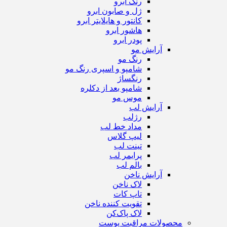
رنگ ابرو
ژل و صابون ابرو
کانتور و هایلایتر ابرو
هاشور ابرو
پودر ابرو
آرایش مو
رنگ مو
شامپو و اسپری رنگ مو
رنگساژ
شامپو بعد از دکلره
موس مو
آرایش لب
رژ‌لب
مداد خط لب
لیپ گلاس
تینت لب
پرایمر لب
بالم لب
آرایش ناخن
لاک ناخن
تاپ‌ کات
تقویت کننده ناخن
لاک پاک‌کن
محصولات مراقبت پوست