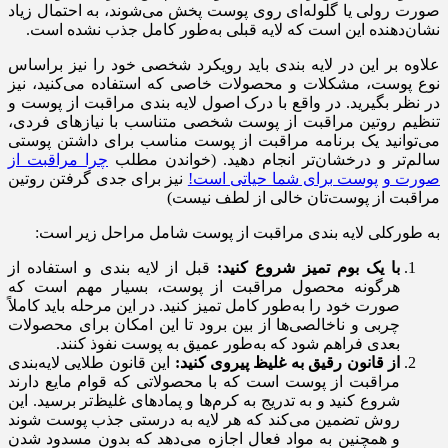
صورت رولی یا گلوله‌ای روی پوست پخش می‌شوند، به احتمال زیاد
نشان‌دهنده این است که لایه قبلی به‌طور کامل جذب نشده است.
علاوه بر این در لایه بندی باید رویکرد شخصی خود را نیز براساس
نوع پوست، مشکلات و محصولات خاصی که استفاده می‌کنید، نیز
در نظر بگیرید. در واقع با درک اصول لایه بندی مراقبت از پوست و
تنظیم روتین مراقبت از پوست شخصی متناسب با نیازهای فردی،
می‌توانید یک برنامه مراقبت از پوست مناسب برای داشتن پوستی
سالم‌تر و درخشان‌تر انجام دهید. (خواندن مطلب
چرا مراقبت از
صورت و پوست برای شما حیاتی است!
نیز برای جدی گرفتن روتین
مراقبت از پوست‌تان خالی از لطف نیست)
به طورکلی لایه بندی مراقبت از پوست شامل مراحل زیر است:
با یک بوم تمیز شروع کنید:
قبل از لایه بندی و استفاده از
هرگونه محصول مراقبت از پوست، بسیار مهم است که
صورت خود را به‌طور کامل تمیز کنید. در این مرحله باید کاملاً
چربی و ناخالصی‌ها از بین برود تا این امکان برای محصولات
بعدی فراهم شود که به‌طور عمیق به پوست نفوذ کنند.
از قانون رقیق به غلیظ پیروی کنید:
این قانون طلایی لایه‌بندی
مراقبت از پوست است که با محصولاتی که قوام مایع دارند
شروع کنید و به تدریج به کرم‌ها و پمادهای غلیظ‌تر برسید. این
روش تضمین می‌کند که هر لایه به درستی جذب پوست شوند
و همچنین به مواد فعال اجازه می‌دهد که بدون مسدود شدن