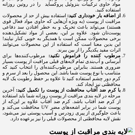
مواد حاوی ترکیبات بنزوئیل پروکساید را در روتین روزانه
استفاده کنید.
از اضافه بار خودداری کنید:
استفاده بیش از حد از محصولات
مراقبت از پوست (به ویژه آن‌هایی که حاوی مواد فعال قوی
هستند) می‌تواند باعث تحریک و به خطر افتادن سد دفاعی
پوست‌تان شود. علاوه بر این، بعضی از مواد تشکیل‌دهنده
برخی محصولات ممکن است با همدیگر به خوبی کنار نیایند!
این بدین معنا است که استفاده از این محصولات می‌توانند
اثرات مفید یکدیگر را از بین ببرند.
مرطوب کننده را فراموش نکنید:
مرطوب‌کننده‌ها برای
آبرسانی و آب‌بندی تمام لایه‌های قبلی مراقبت از پوست بسیار
ضروری هستند. بنابراین مرطوب‌کننده‌ای را انتخاب کنید که
متناسب با نوع پوست شما باشد. این محصول را بعد از سرم و
کرم دور چشم استفاده کنید تا علاوه بر حفظ رطوبت یک لایه
محافظتی نیز ایجاد کند.
با کرم ضد آفتاب محافظت از پوست را تکمیل کنید:
آخرین
مرحله در لایه بندی مراقبت از پوست روزانه شما باید استفاده
از کرم ضد آفتاب باشد. کرم ضد آفتاب علاوه بر این‌که از
پوست شما در برابر اشعه‌های مضر UV محافظت می‌کند و
باعث جلوگیری از پیری زودرس و آسیب پوستی نیز می‌شود،
نقش لایه محافظتی از محصولات قبلی را نیز برعهده دارد.