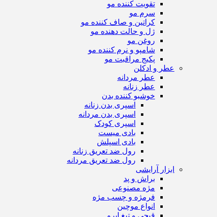
تقویت کننده مو
سرم مو
کراتین و صاف کننده مو
ژل و حالت دهنده مو
روغن مو
شامپو و نرم کننده مو
پکیج مراقبت مو
عطر و ادکلن
عطر مردانه
عطر زنانه
خوشبو کننده بدن
اسپری بدن زنانه
اسپری بدن مردانه
اسپری کودک
بادی میست
بادی اسپلش
رول ضد تعریق زنانه
رول ضد تعریق مردانه
ابزار آرایشی
براش و پد
مژه مصنوعی
فرمژه و چسب مژه
انواع موچین
قیچی و تیغ ابرو