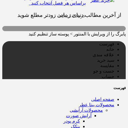
براساس هر فصل انتخاب کنید
از آخرین مطالب دنیای زیبایی زودتر مطلع شوید
خرداد 14, 1404
پابرگ را از ویرایش با المنتور > پوسته ساز تنظیم کنید
فهرست
خانه
علاقه مندی
سبد خرید
مقایسه
جست و جو
حساب
فهرست
صفحه اصلی
محصولات بیتا عطر
محصولات آرایشی
آرایش صورت
کرم پودر
پنکک