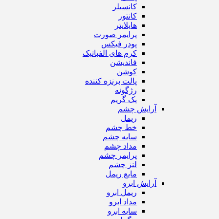
کانسیلر
کانتور
هایلایتر
پرایمر صورت
پودر فیکس
کرم های الفباتیک
فاندیشن
کوشن
پالت برنزه کننده
رژگونه
پک گریم
آرایش چشم
ریمل
خط چشم
سایه چشم
مداد چشم
پرایمر چشم
لنز چشم
مایع ریمل
آرایش ابرو
ریمل ابرو
مداد ابرو
سایه ابرو