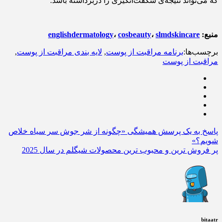
که می‌تواند نتیجه‌ی شگفت‌انگیزی را دربرداشته باشد.
منبع:
slmdskincare
،
cosbeauty
،
englishdermatology
برچسب‌ها:
برنامه مراقبت از پوست
,
لایه بندی مراقبت از پوست
,
مراقبت از پوست
پاسخ به یک پرسش همیشگی «چگونه از شر جوش سر سیاه خلاص
شویم؟»
پر فروش ترین و محبوب ترین محصولات شیگلم در سال 2025
bitaatr