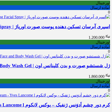
اورجینال
آماده ارسال
0
اسپری آبرسان تسکین دهنده پوست صورت اوریاژ | Uriage Soothing Hydrating Facial Spray
1.200.000
اورجینال
آماده ارسال
0
ژل شستشو صورت و بدن کلینانس اون | Cleanance One Face and Body Wash Gel
1.860.000
اورجینال
آماده ارسال
0
کرم دور چشم اَدوَنس ژنفیک – یوکس لانکوم Advanced Genifique Eye Cream – Yves Lancome l