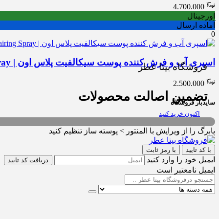
4.700.000
اورجینال
آماده ارسال
0
اسپری آب و فرش کننده پوست سیکالفیت پلاس اون | Cicalfate Plus One Repairing Spray
فروشگاه بیتا عطر
2.500.000
تضمین اصالت محصولات
سایدبار فروشگاه
اکنون خرید کنید
پابرگ را از ویرایش با المنتور > پوسته ساز تنظیم کنید
با کد تایید
با رمز ثابت
ایمیل خود را وارد کنید
دریافت کد تایید
ایمیل نامعتبر است