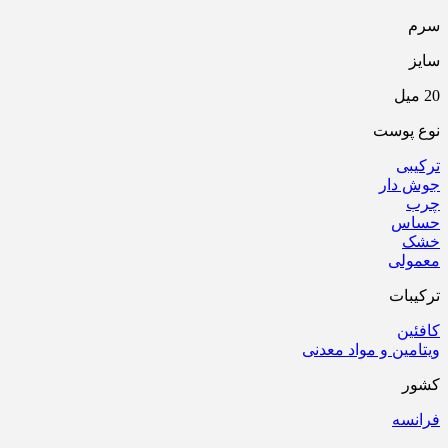
سرم
سایز
20 میل
نوع پوست
ترکیبی
جوش دار
چرب
حساس
خشک
معمولی
ترکیبات
کافئین
ویتامین و مواد معدنی
کشور
فرانسه