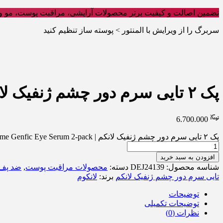
تضمین اصالت و کیفیت برتر محصولات آرایشی، مراقبت پوست، مو و 
سربرگ را از ویرایش با المنتور > پوسته ساز تنظیم کنید
پک ۲ تایی سرم دور چشم ژنفیک لانکم | Lancôme Genfic Eye Serum 2-pack
6.700.000
پک ۲ تایی سرم دور چشم ژنفیک لانکم | Lancôme Genfic Eye Serum 2-pack عدد
افزودن به سبد خرید
شناسه محصول:
DEJ24139
دسته:
محصولات مراقبت پوست
,
ضد پف
تایی سرم دور چشم ژنفیک لانکم
برند:
لانکوم
توضیحات
توضیحات تکمیلی
نظرات (0)