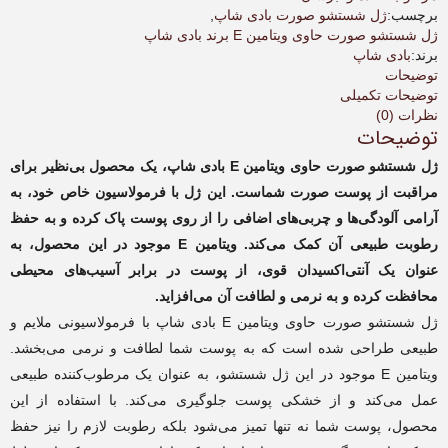
E
برچسب:
ژل شستشو صورت بادی شاپ
,
بادی
ژل شستشو صورت حاوی ویتامین E برند بادی شاپ
شاپ
برند:
بادی شاپ
|
توضیحات
The
توضیحات تکمیلی
Body
نظرات (0)
توضیحات
Shop
Vitamin
ژل شستشو صورت حاوی ویتامین E بادی شاپ، یک محصول بی‌نظیر برای
E
مراقبت از پوست صورت شماست. این ژل با فرمولاسیون خاص خود، به
Facial
Wash
آرامی آلودگی‌ها و چربی‌های اضافی را از روی پوست پاک کرده و به حفظ
Gel
رطوبت طبیعی آن کمک می‌کند. ویتامین E موجود در این محصول، به
عدد
عنوان یک آنتی‌اکسیدان قوی، از پوست در برابر آسیب‌های محیطی
محافظت کرده و به نرمی و لطافت آن می‌افزاید.
ژل شستشو صورت حاوی ویتامین E بادی شاپ با فرمولاسیونی ملایم و
طبیعی طراحی شده است که به پوست شما لطافت و نرمی می‌بخشد.
ویتامین E موجود در این ژل شستشو، به عنوان یک مرطوب‌کننده طبیعی
عمل می‌کند و از خشکی پوست جلوگیری می‌کند. با استفاده از این
محصول، پوست شما نه تنها تمیز می‌شود بلکه رطوبت لازم را نیز حفظ