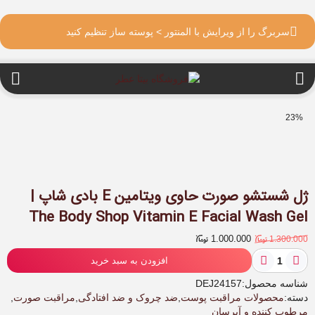
سربرگ را از ویرایش با المنتور > پوسته ساز تنظیم کنید
23%
ژل شستشو صورت حاوی ویتامین E بادی شاپ |
The Body Shop Vitamin E Facial Wash Gel
قیمت
قیمت
1.000.000
1.300.000
اصلی:
فعلی:
ژل
افزودن به سبد خرید
شستشو
1.000.000 .
1.300.000
صورت
شناسه محصول:
DEJ24157
بود.
حاوی
دسته:
محصولات مراقبت پوست
,
ضد چروک و ضد افتادگی
,
مراقبت صورت
,
ویتامین
مرطوب کننده و آبرسان