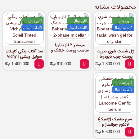
محصولات مشابه
0
0
0
اورجینال
اورجینال
اورجینال
آماده ارسال
آماده ارسال
آماده ارسال
میسلار ۲ فاز باباریا
مناسب پوست خشک و
ژل شست شوی صورت
ضد آفتاب رنگی کاپیتال
حساس | Babaria 2-
پوست چرب بایودرما |
سولیل ویشی | Vichy
phase micellar
Capital Soleil Tinted
Bioderma facial
1.400.000
610.000
1.300.000
Sunscreen
wash gel for oily
skin
0
اورجینال
آماده ارسال
سرم جنفیک (ژنفیک)
لانکوم جوانساز و
بازسازی کننده پیشرفته
5.500.000
| Lancome Genfic