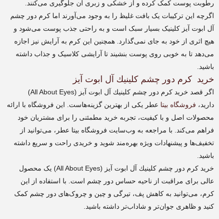
رطوبت پوست کمک کرده و از خشکی و زبری آن جلوگیری می‌کنند.
اگرچه این ترکیبات یک بافت غلیظ را به وجود می‌آورند اما کرم دور چشم
آل ابوت آیز کلینیک بسیار سبک است و به راحتی جذب پوست می‌شود و
هیچ اثری از خود به جای نمی‌گذارد. همچنین این کرم به آرایش نیز اجازه
می‌دهد تا به خوبی روی پوست بنشیند تا آرایشی کلاسیک و جذاب داشته
باشید.
خرید كرم دور چشم كلينيك آل ابوت آیز
اگر قصد خرید كرم دور چشم كلينيك آل ابوت آیز (All About Eyes)
دارید،
فروشگاه بیتا
عطر یکی از بهترین گزینه‌هاست. این فروشگاه با ارائه
محصولات اصل و با کیفیت، تجربه خرید مطمئنی را برای مشتریان خود
فراهم می‌کند. با مراجعه به وب‌سایت فروشگاه بیتا عطر، می‌توانید از
تخفیف‌ها و پیشنهادات ویژه بهره‌مند شوید و خریدی راحت و سریع داشته
باشید.
خرید كرم دور چشم كلينيك آل ابوت آیز (All About Eyes) یک محصول
عالی برای مراقبت از ناحیه حساس دور چشم است. با استفاده از این
کرم، می‌توانید به کاهش پف، تیرگی و چین و چروک‌های دور چشم کمک
کنید و ظاهری جوان‌تر و شاداب‌تر داشته باشید.