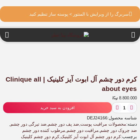
سربرگ را از ویرایش با المنتور > پوسته ساز تنظیم کنید
کرم دور چشم آل ابوت آیز کلینیک | Clinique all
about eyes
8.800.000
کرم
افزودن به سبد خرید
دور
چشم
شناسه محصول:
DEJ24166
آل
دسته:
محصولات مراقبت پوست
,
ضد پف دور چشم
,
ضد تیرگی دور چشم
,
ابوت
ضد چروک دور چشم
,
مراقبت دور چشم
,
مرطوب کننده دور چشم
آیز
برچسب:
کرم دور چشم آل ابوت آیز کلینیک
,
کرم دور چشم کلینیک