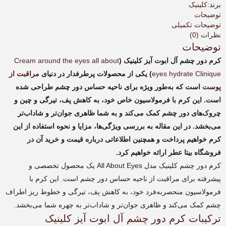
کلینیک
برند:
کلینیک
|
توضیحات
Clinique
توضیحات تکمیلی
all
نظرات (0)
about
توضیحات
eyes
کرم دور چشم آل ابوت آیز کلینیک (
Cream around the eyes all about
عدد
eyes hydrate Clinique
) یکی از محصولات پرطرفدار در دنیای
مراقبت از
پوست
است که به‌طور ویژه برای ناحیه حساس دور چشم طراحی شده
است. این کرم با فرمولاسیون خاص خود، به کاهش پف، تیرگی و چین و
چروک‌های دور چشم کمک می‌کند و به شما ظاهری جوان‌تر و شاداب‌تر
می‌بخشد. در این مقاله به بررسی ویژگی‌ها، مزایا و نحوه استفاده از این
کرم خواهیم پرداخت و همچنین اطلاعاتی درباره قیمت و خرید آن در
فروشگاه بیتا عطر ارائه خواهیم کرد.
کرم دور چشم کلینیک مدل All About Eyes یک محصول تخصصی و
پیشرفته برای مراقبت از ناحیه حساس دور چشم است. این کرم با
فرمولاسیون منحصر‌به‌فرد خود، به کاهش پف، تیرگی و خطوط ریز اطراف
چشم کمک می‌کند و ظاهری جوان‌تر و شاداب‌تر به چهره شما می‌بخشد.
ترکیبات کرم دور چشم آل ابوت آیز کلینیک