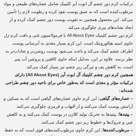
ترکیبات کرم دور چشم آل ابوت آیز کلینیک شامل عصاره‌های طبیعی و مواد
مرطوب‌کننده است که به عمق پوست نفوذ کرده و رطوبت لازم را تأمین
می‌کند. این محصول همچنین به تقویت پوست دور چشم کمک کرده و از
ایجاد نشانه‌های پیری جلوگیری می‌کند.
کرم دور چشم کلینیک All About Eyes با فرمولاسیون غنی و بافت کرم-ژل
حاوی اسید هیالورونیک است. این کرم بسیار مغذی به آبرسانی پوست
اطراف چشم کمک می‌کند و باعث می‌شود پوست روشن‌تر و شاداب‌تر به
نظر برسد. علاوه بر این، به‌دلیل اینکه حاوی کافئین و پروتئین آب پنیر
است، به کاهش پف و تیرگی زیر چشم نیز بسیار کمک می‌کند.
همچنین كرم دور چشم كلينيك آل ابوت آیز (All About Eyes) دارای
ترکیبات مؤثر و مغذی است که به‌طور خاص برای ناحیه دور چشم طراحی
شده‌اند:
– عصاره‌های گیاهی:
این کرم حاوی عصاره‌های گیاهی است که به تسکین و
آرامش پوست کمک می‌کنند و از التهاب و قرمزی جلوگیری می‌کنند.
– پپتیدها:
پپتیدها به تحریک تولید کلاژن در پوست کمک می‌کنند و به کاهش
چین و چروک‌ها و خطوط ریز دور چشم کمک می‌کنند.
– مرطوب‌کننده‌ها:
این کرم حاوی مرطوب‌کننده‌های قوی است که به حفظ