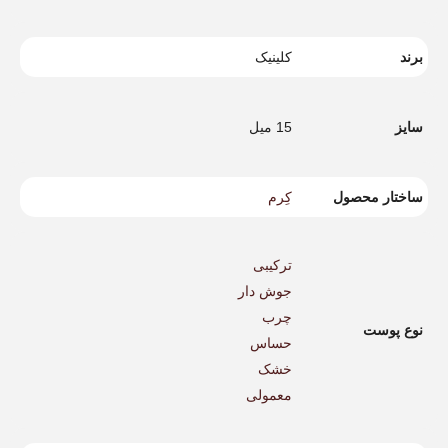
برند
کلینیک
سایز
15 میل
ساختار محصول
کِرم
ترکیبی
جوش دار
چرب
نوع پوست
حساس
خشک
معمولی