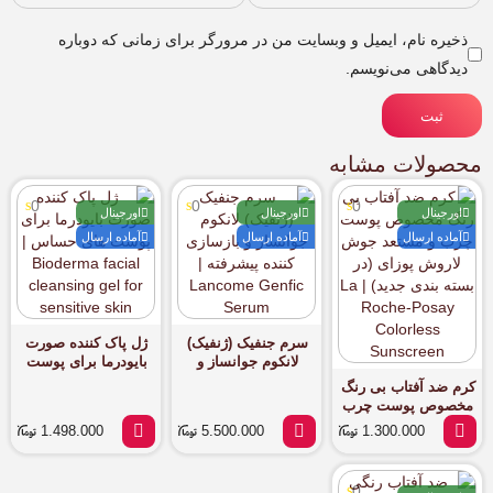
ذخیره نام، ایمیل و وبسایت من در مرورگر برای زمانی که دوباره
دیدگاهی می‌نویسم.
ثبت
محصولات مشابه
0
0
0
اورجینال
اورجینال
اورجینال
آماده ارسال
آماده ارسال
آماده ارسال
سرم جنفیک (ژنفیک)
ژل پاک کننده صورت
لانکوم جوانساز و
بایودرما برای پوست
بازسازی کننده
های حساس |
کرم ضد آفتاب بی رنگ
پیشرفته | Lancome
Bioderma facial
مخصوص پوست چرب
cleansing gel for
Genfic Serum
و مستعد جوش لاروش
1.498.000
5.500.000
1.300.000
sensitive skin
پوزای (در بسته بندی
جدید) | La Roche-
Posay Colorless
0