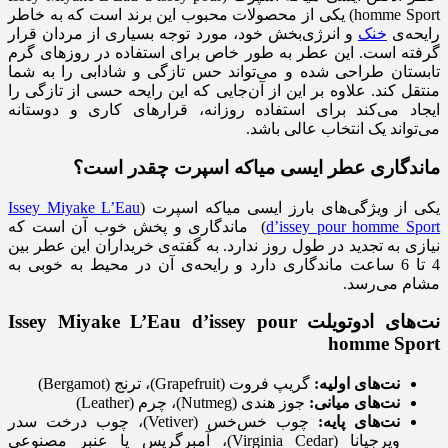
homme Sport) یکی از محصولات محبوب این برند است که به خاطر
رایحه‌ی
خنک
و انرژی‌بخش خود، مورد توجه بسیاری از مردان قرار
گرفته است. این عطر به طور خاص برای استفاده در روزهای گرم
تابستان طراحی شده و می‌تواند حس تازگی و شادابی را به شما
منتقل کند. علاوه بر این از آن‌جایی که این رایحه حسی از تازگی را
ایجاد می‌کند برای استفاده روزانه، قرارهای کاری و دوستانه
می‌تواند یک انتخاب عالی باشد.
ماندگاری عطر
ایسی میاکه اسپرت
چقدر است؟
یکی از ویژگی‌های بارز ایسی میاکه اسپرت (
Issey Miyake L’Eau
d’issey pour homme Sport
) ماندگاری و پخش خوب آن است که
نیازی به تجدید در طول روز ندارد. به گفته‌ی خریداران این عطر بین
4 تا 6 ساعت ماندگاری دارد و رایحه‌ی آن در محیط به خوبی به
مشام می‌رسد.
نت‌های ادوتویلت
Issey Miyake L’Eau d’issey pour
homme Sport
نت‌های اولیه:
گریپ فروت (Grapefruit)، ترنج (Bergamot)
نت‌های میانی:
جوز هندی (Nutmeg)، چرم (Leather)
نت‌های پایه:
چوب خس‌خس (Vetiver)، چوب درخت سدر
ویرجیانا (Virginia Cedar)، آمبرگریس یا عنبر مصنوعی