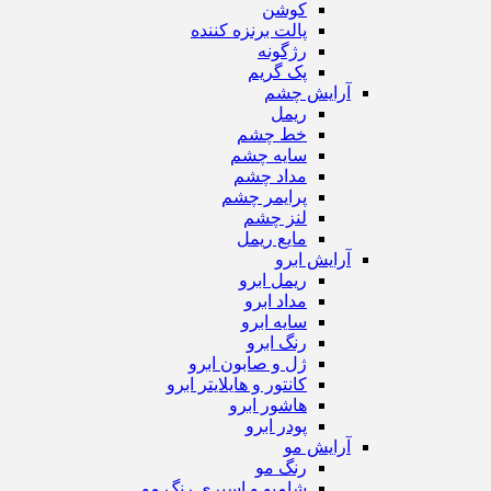
کوشن
پالت برنزه کننده
رژگونه
پک گریم
آرایش چشم
ریمل
خط چشم
سایه چشم
مداد چشم
پرایمر چشم
لنز چشم
مایع ریمل
آرایش ابرو
ریمل ابرو
مداد ابرو
سایه ابرو
رنگ ابرو
ژل و صابون ابرو
کانتور و هایلایتر ابرو
هاشور ابرو
پودر ابرو
آرایش مو
رنگ مو
شامپو و اسپری رنگ مو