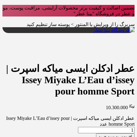
تضمین اصالت و کیفیت برتر محصولات آرایشی، مراقبت پوست، مو
و عطر در فروشگاه "بیتا عطر"
سربرگ را از ویرایش با المنتور > پوسته ساز تنظیم کنید
عطر ادکلن ایسی میاکه اسپرت |
Issey Miyake L’Eau d’issey
pour homme Sport
10.300.000
عطر ادکلن ایسی میاکه اسپرت | Issey Miyake L’Eau d’issey pour
homme Sport عدد
افزودن به سبد خرید