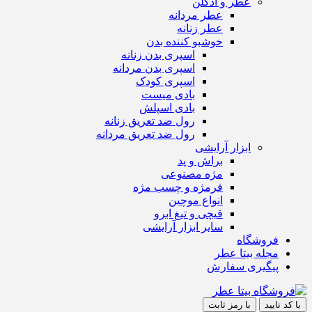
عطر و ادکلن
عطر مردانه
عطر زنانه
خوشبو کننده بدن
اسپری بدن زنانه
اسپری بدن مردانه
اسپری کودک
بادی میست
بادی اسپلش
رول ضد تعریق زنانه
رول ضد تعریق مردانه
ابزار آرایشی
براش و پد
مژه مصنوعی
فرمژه و چسب مژه
انواع موچین
قیچی و تیغ ابرو
سایر ابزار آرایشی
فروشگاه
مجله بیتا عطر
پیگیری سفارش
با کد تایید
با رمز ثابت