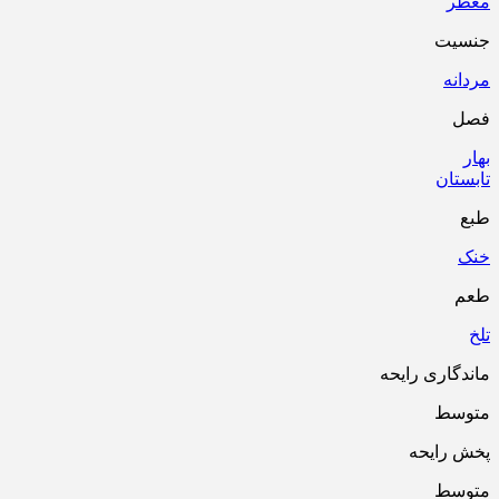
معطر
جنسیت
مردانه
فصل
بهار
تابستان
طبع
خنک
طعم
تلخ
ماندگاری رایحه
متوسط
پخش رایحه
متوسط