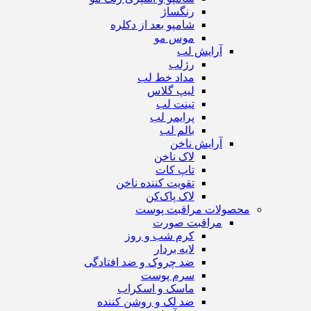
رنگساژ
شامپو بعد از دکلره
موس مو
آرایش لب
رژ‌لب
مداد خط لب
لیپ گلاس
تینت لب
پرایمر لب
بالم لب
آرایش ناخن
لاک ناخن
تاپ‌ کات
تقویت کننده ناخن
لاک پاک‌کن
محصولات مراقبت پوست
مراقبت صورت
کرم شب و روز
لایه بردار
ضد چروک و ضد افتادگی
سرم پوست
ماسک و اسکراب
ضد لک و روشن کننده