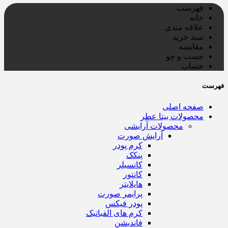
فهرست
خانه
علاقه مندی
سبد خرید
مقایسه
جست و جو
حساب
فهرست
صفحه اصلی
محصولات بیتا عطر
محصولات آرایشی
آرایش صورت
کرم پودر
پنکک
کانسیلر
کانتور
هایلایتر
پرایمر صورت
پودر فیکس
کرم های الفباتیک
فاندیشن