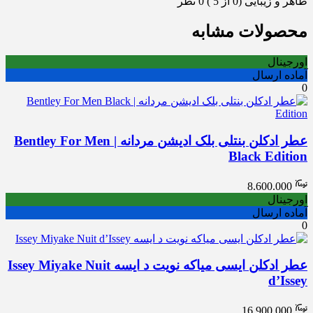
ظاهر و زیبایی (0 از 5 )
0 نظر
محصولات مشابه
اورجینال
آماده ارسال
0
عطر ادکلن بنتلی بلک ادیشن مردانه | Bentley For Men
Black Edition
8.600.000
اورجینال
آماده ارسال
0
عطر ادکلن ایسی میاکه نویت د ایسه Issey Miyake Nuit
d’Issey
16.900.000