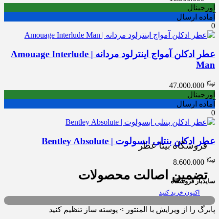
اورجینال
آماده ارسال
0
عطر ادکلن آمواج اینترلود مردانه | Amouage Interlude
Man
47.000.000
اورجینال
آماده ارسال
0
عطر ادکلن بنتلی ابسولوت | Bentley Absolute
فروشگاه بیتا عطر
8.600.000
تضمین اصالت محصولات
سایدبار فروشگاه
اکنون خرید کنید
پابرگ را از ویرایش با المنتور > پوسته ساز تنظیم کنید