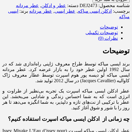
شناسه محصول:
DEJ2473
دسته:
عطر و ادکلن
,
عطر مردانه
برچسب:
ادکلن ایسی میاکه
,
عطر ایسی
,
عطر مردانه
برند:
ایسی
میاکه
توضیحات
توضیحات تکمیلی
نظرات (0)
توضیحات
برند ایسی میاکه توسط طراح معروف ژاپنی راه‌اندازی شد که در
سال 1992 اولین عطر خود را به بازار عرضه کرد. عطر مردانه
ایسی میاکه لو دیسه پور هوم اسپرت توسط عطار معروف ژاک
کاوالیه (Jacques Cavallier) در سال 2012 تولید شد.
عطر ادکلن ایسی میاکه اسپرت یک تجربه بی‌نظیر از طراوت و
انرژی است که به شما احساس زندگی و شادابی می‌بخشد. این
عطر با ترکیبی از نت‌های تازه و دلپذیر، به شما انگیزه می‌دهد تا هر
روز را با شور و شوق آغاز کنید.
چه زمانی از ادکلن ایسی میاکه اسپرت استفاده کنیم؟
عطر ادکلن ایسی میاکه اسپرت (Issey Miyake L’Eau d’issey pour