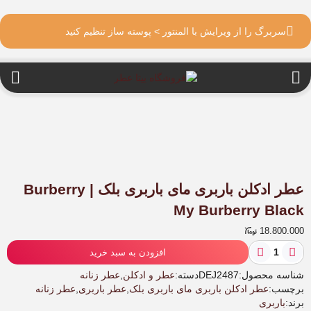
سربرگ را از ویرایش با المنتور > پوسته ساز تنظیم کنید
عطر ادکلن باربری مای باربری بلک | Burberry
My Burberry Black
18.800.000
عطر
افزودن به سبد خرید
ادکلن
باربری
شناسه محصول:
DEJ2487
دسته:
عطر و ادکلن
,
عطر زنانه
مای
برچسب:
عطر ادکلن باربری مای باربری بلک
,
عطر باربری
,
عطر زنانه
باربری
برند:
باربری