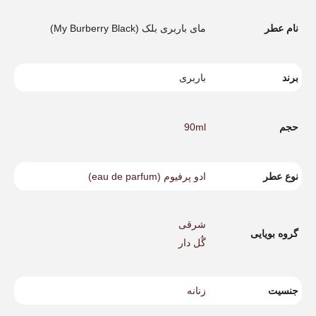
نام عطر
مای باربری بلک (My Burberry Black)
برند
باربری
حجم
90ml
نوع عطر
ادو پرفیوم (eau de parfum)
شرقی
گروه بویایی
گُل دار
جنسیت
زنانه