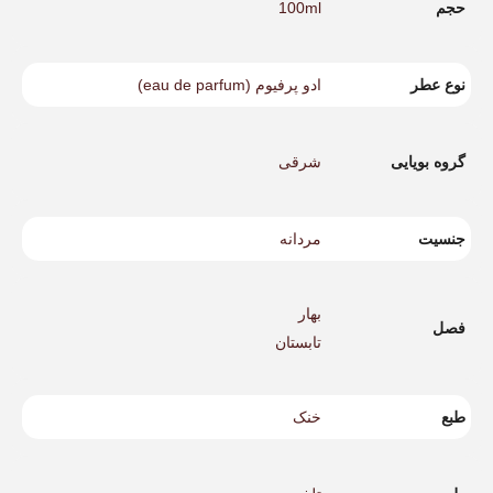
حجم
100ml
نوع عطر
ادو پرفیوم (eau de parfum)
گروه بویایی
شرقی
جنسیت
مردانه
بهار
فصل
تابستان
طبع
خنک