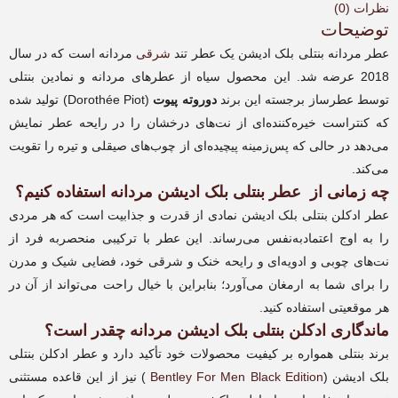
|
نظرات (0)
Bentley
توضیحات
For
عطر مردانه بنتلی بلک ادیشن یک عطر تند
شرقی
مردانه است که در سال
Men
2018 عرضه شد. این محصول سیاه از عطرهای مردانه و نمادین بنتلی
Black
Edition
توسط عطرساز برجسته این برند
دوروته پیوت
(Dorothée Piot) تولید شده
عدد
که کنتراست خیره‌کننده‌ای از نت‌های درخشان را در رایحه‌‌ عطر نمایش
می‌دهد در حالی که پس‌زمینه پیچیده‌ای از چوب‌های صیقلی و تیره را تقویت
می‌کند.
چه زمانی از عطر بنتلی بلک ادیشن مردانه استفاده کنیم؟
عطر ادکلن بنتلی بلک ادیشن نمادی از قدرت و جذابیت است که هر مردی
را به اوج اعتماد‌به‌نفس می‌رساند. این عطر با ترکیبی منحصر‌به فرد از
نت‌های چوبی و ادویه‌ای و رایحه خنک و شرقی خود، فضایی شیک و مدرن
را برای شما به ارمغان می‌آورد؛ بنابراین با خیال راحت می‌تواند از آن در
هر موقعیتی استفاده کنید.
ماندگاری ادکلن بنتلی بلک ادیشن مردانه
چقدر است؟
برند بنتلی همواره بر کیفیت محصولات خود تأکید دارد و عطر ادکلن بنتلی
بلک ادیشن (
Bentley For Men Black Edition
) نیز از این قاعده مستثنی