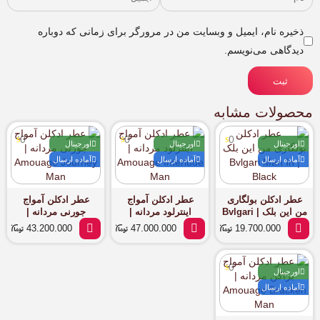
ذخیره نام، ایمیل و وبسایت من در مرورگر برای زمانی که دوباره
دیدگاهی می‌نویسم.
ثبت
محصولات مشابه
0
0
0
اورجینال
اورجینال
اورجینال
آماده ارسال
آماده ارسال
آماده ارسال
عطر ادکلن بولگاری
عطر ادکلن آمواج
عطر ادکلن آمواج
من این بلک | Bvlgari
اینترلود مردانه |
جورنی مردانه |
Amouage Journey
Amouage Interlude
Man In Black
43.200.000
47.000.000
19.700.000
Man
Man
0
اورجینال
آماده ارسال