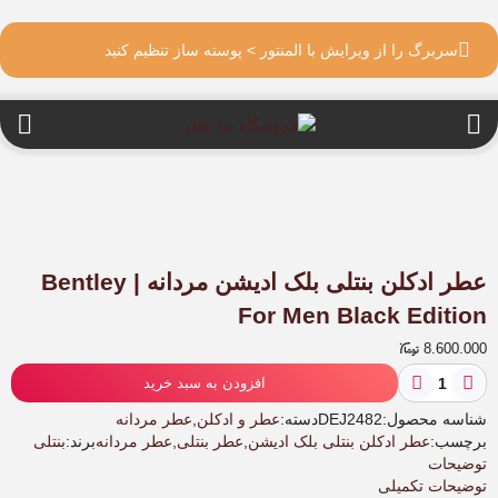
سربرگ را از ویرایش با المنتور > پوسته ساز تنظیم کنید
عطر ادکلن بنتلی بلک ادیشن مردانه | Bentley
For Men Black Edition
8.600.000
عطر
افزودن به سبد خرید
ادکلن
بنتلی
شناسه محصول:
DEJ2482
دسته:
عطر و ادکلن
,
عطر مردانه
بلک
برچسب:
عطر ادکلن بنتلی بلک ادیشن
,
عطر بنتلی
,
عطر مردانه
برند:
بنتلی
ادیشن
توضیحات
مردانه
توضیحات تکمیلی