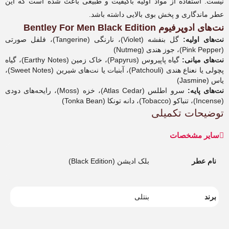
نیست. استفاده از مواد اولیه باکیفیت و طبیعی باعث شده است که این
عطر ماندگاری و پخش بوی بالایی داشته باشد.
نت‌های ادوپرفیوم Bentley For Men Black Edition
نت‌های اولیه:
گل بنفشه (Violet)، نارنگی (Tangerine)، فلفل صورتی
(Pink Pepper)، جوز هندی (Nutmeg)
نت‌های میانی:
گیاه پاپیروس (Papyrus)، خاک زمین (Earthy Notes)، گیاه
پچولی یا نعناع هندی (Patchouli)، آبنبات یا نت‌های شیرین (Sweet Notes)،
یاس (Jasmine)
نت‌های پایه:
سرو اطلس (Atlas Cedar)، خزه (Moss)، رایحه‌های دودی
(Incense)، تنباکو (Tobacco)، دانه تونکا (Tonka Bean)
توضیحات تکمیلی
سایر مشخصات
نام عطر
بلک ادیشن (Black Edition)
برند
بنتلی