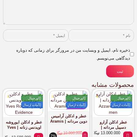
ذخیره نام، ایمیل و وبسایت من در مرورگر برای زمانی که دوباره
دیدگاهی می‌نویسم.
ثبت
محصولات مشابه
0
0
0
اورجینال
اورجینال
اورجینال
آماده ارسال
آماده ارسال
آماده ارسال
پیشنهادی
عطر و ادکلن آرامیس
دوین مردانه | Aramis
عطر ادکلن آزارو
عطر و ادکلن ایوروشه
Devin
دسیبل مردانه |
اویدنس زنانه | Yves
Rocher Evidence
Azzaro Decible men
13.000.000
10.000.000
7%