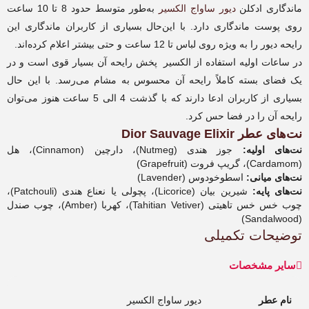
ماندگاری ادکلن
دیور ساواج الکسیر
به‌طور متوسط حدود 8 تا 10 ساعت
روی پوست ماندگاری دارد. با این‌حال بسیاری از کاربران ماندگاری این
رایحه دیور را به ویژه روی لباس تا 12 ساعت و حتی بیشتر اعلام کرده‌اند.
در ساعات اولیه استفاده از الکسیر پخش رایحه آن بسیار قوی است و در
یک فضای بسته کاملاً رایحه آن محسوس به مشام می‌رسد. با این حال
بسیاری از کاربران ادعا دارند که با گذشت 4 الی 5 ساعت هنوز می‌توان
رایحه آن را در فضا حس کرد.
نت‌های عطر Dior Sauvage Elixir
نت‌های اولیه:
جوز هندی (Nutmeg)، دارچین (Cinnamon)، هل
(Cardamom)، گریپ فروت (Grapefruit)
نت‌های میانی:
اسطوخودوس (Lavender)
نت‌های پایه:
شیرین بیان (Licorice)، پچولی یا نعناع هندی (Patchouli)،
چوب خس خس تاهیتی (Tahitian Vetiver)، کهربا (Amber)، چوب صندل
(Sandalwood)
توضیحات تکمیلی
سایر مشخصات
نام عطر
دیور ساواج الکسیر