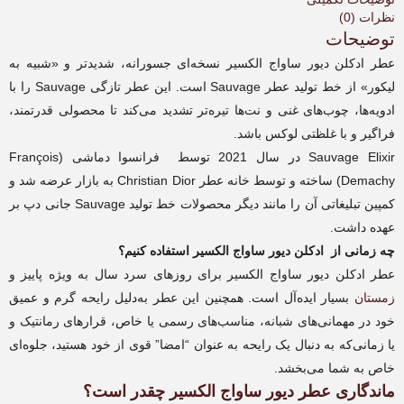
عدد
نظرات (0)
توضیحات
عطر ادکلن دیور ساواج الکسیر نسخه‌ای جسورانه، شدیدتر و «شبیه به
لیکور» از خط تولید عطر Sauvage است. این عطر تازگی Sauvage را با
ادویه‌ها، چوب‌های غنی و نت‌ها تیره‌تر تشدید می‌کند تا محصولی قدرتمند،
فراگیر و با غلظتی لوکس باشد.
Sauvage Elixir در سال 2021 توسط فرانسوا دماشی (François
Demachy) ساخته و توسط خانه عطر Christian Dior به بازار عرضه شد و
کمپین تبلیغاتی آن را مانند دیگر محصولات خط تولید Sauvage جانی دپ بر
عهده داشت.
چه زمانی از ادکلن دیور ساواج الکسیر
استفاده کنیم؟
عطر ادکلن دیور ساواج الکسیر برای روزهای سرد سال به ویژه پاییز و
زمستان
بسیار ایده‌آل است. همچنین این عطر به‌دلیل رایحه گرم و عمیق
خود در مهمانی‌های شبانه، مناسب‌های رسمی یا خاص، قرارهای رمانتیک و
یا زمانی‌که به دنبال یک رایحه به عنوان “امضا” قوی از خود هستید، جلوه‌ای
خاص به شما می‌بخشد.
ماندگاری عطر دیور ساواج الکسیر
چقدر است؟