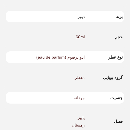
برند
دیور
حجم
60ml
نوع عطر
ادو پرفیوم (eau de parfum)
گروه بویایی
معطر
جنسیت
مردانه
پاییز
فصل
زمستان