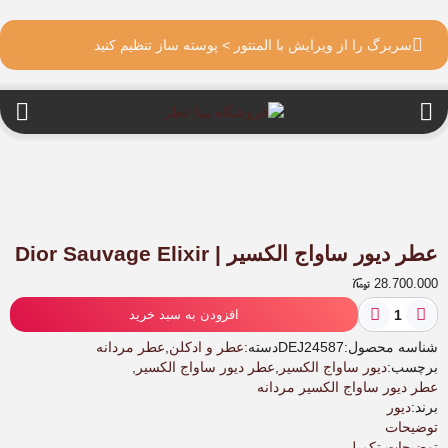
سربرگ را از ویرایش با المنتور > پوسته ساز تنظیم کنید
عطر دیور ساواج الکسیر | Dior Sauvage Elixir
28.700.000
عطر
افزودن به سبد خرید
دیور
ساواج
شناسه محصول:
DEJ24587
دسته:
عطر و ادکلن
,
عطر مردانه
الکسیر
برچسب:
دیور ساواج الکسیر
,
عطر دیور ساواج الکسیر
,
|
عطر دیور ساواج الکسیر مردانه
Dior
برند:
دیور
Sauvage
توضیحات
Elixir
توضیحات تکمیلی